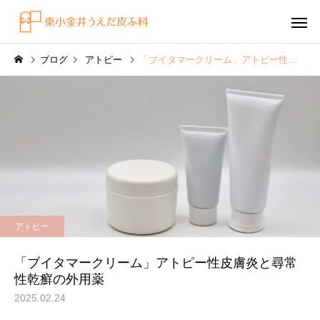
ブログ
アトピー
「ブイタマークリーム」アトピー性皮膚炎と尋常性乾癬の外用薬
感染症
円形脱毛症
水虫（足白癬）を放置する
円形脱毛症になぜ「光
アトピー
べきではない理由
効くの？
～エキシマライト（紫
「ブイタマークリーム」アトピー性皮膚炎と尋常
療法）の効果について
性乾癬の外用薬
2025.02.24