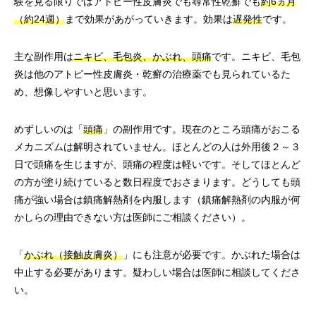
験を見る限りではアトピー性皮膚炎でも尋常性乾癬でも
約6ヵ月
（約24週）
まで効果があがっていきます。効果は
遅発性
です。
主な副作用は
ニキビ、毛包炎、かぶれ、頭痛
です。ニキビ、毛包
炎は他のアトピー性皮膚炎・乾癬の治療薬でも見られているた
め、想像しやすいと思います。
めずしいのは「
頭痛
」の副作用です。現在のところ頭痛がおこる
メカニズムは解明されていません。ほとんどの人は外用後２～３
日で頭痛を生じますが、頭痛の程度は軽いです。そしてほとんど
の方が塗り続けていると数日程度でおさまります。どうしても頭
痛が強い場合は鎮痛解熱剤を内服します（鎮痛解熱剤の内服が何
かしらの理由できない方は医師にご相談ください）。
「
かぶれ（接触皮膚炎）
」にも注意が必要です。かぶれた場合は
中止する必要があります。疑わしい場合は医師に相談してくださ
い。