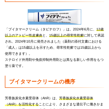
「ブイタマークリーム（タピナロフ）」は。2024年6月に、
12歳
以上のアトピー性皮膚炎
と、
15歳以上の尋常性乾癬
に対して承認
され、2024年10月に発売されました（薬剤の添付文書における
「成人」は15歳以上を示すため、尋常性乾癬では15歳以上から
使用できます）。
ステロイド外用剤や免疫抑制外用剤とは異なる新しい作用をもつ
塗り薬です。
ブイタマークリームの機序
芳香族炭化水素受容体（AhR）は、
芳香族炭化水素受容体
（AhR）を活性化する
ことにより、さまざまな遺伝子に働きかま