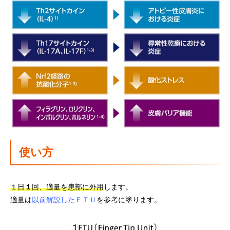
使い方
１日
１
回、適量を患部に外用
します。
適量は
以前解説したＦＴＵ
を参考に塗ります。