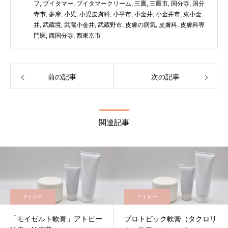
フ
,
ブイタマー
,
ブイタマークリーム
,
三鷹
,
三鷹市
,
国分寺
,
国分
寺市
,
多摩
,
小児
,
小児皮膚科
,
小平市
,
小金井
,
小金井市
,
東小金
井
,
武蔵境
,
武蔵小金井
,
武蔵野市
,
皮膚の病気
,
皮膚科
,
皮膚科専
門医
,
西国分寺
,
西東京市
前の記事
次の記事
関連記事
アトピー
アトピー
「モイゼルト軟膏」アトピー
プロトピック軟膏（タクロリ