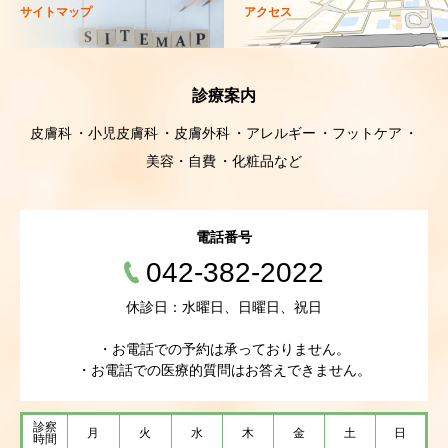
サイトマップ
アクセス
診療案内
皮膚科
小児皮膚科
皮膚外科
アレルギー
フットケア
美容・自費
化粧品など
電話番号
042-382-2022
休診日：水曜日、日曜日、祝日
・お電話での予約は承っておりません。
・お電話での医療的質問はお答えできません。
診察
月
火
水
木
金
土
日
時間