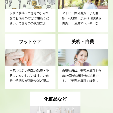
がいらっしゃると思います。
係なく新生児、赤ちゃんの診
「お肌のことで困ったら、ま
察・治療を行ってきました。
ずは『東小金井うえだ皮ふ
皆さまが安心して治療を受け
皮膚に腫瘍（できもの）がで
アトピー性皮膚炎、じん麻
科』へ行ってみよう」と、地
ていただけるようスタッフ一
きてお悩みの方はご相談くだ
疹、花粉症、かぶれ（接触皮
域の皆さまに一番に思い出し
同がんばっています。
さい。できものの状態によ
膚炎）、金属アレルギーなど
ていただける存在を目指して
り、適切な切除の方法、治療
の皮膚に関わるアレルギー疾
います。皮膚の病気は、目に
方法を選択いたします。クリ
患を治療いたします。
見える分だけお悩みも深く、
ニックで手術できないものに
フットケア
美容・自費
その種類も非常に多岐にわた
つきましては、大学病院や地
ります。どんなに小さなこと
域の中核病院をご紹介いたし
でも構いません。「こんなこ
ます。
とで受診してもいいのか
な？」と迷わず、どうぞ安心
してお聞かせください。
当院では足の病気の治療・予
自費診療は、美容皮膚科を含
防に力をいれています。ご自
めた保険診療以外の治療で
身で爪切りが困難なほど肥厚
す。「美容皮膚科」は美しい
した足の爪切り等も行いま
肌を目指す医療です。こちら
す。ご相談ください。
は病気の治療ではないため、
保険診療の対象外（全額自己
化粧品など
負担）となりますが、お一人
お悩みのお悩みに合わせたケ
アをご提案いたします。