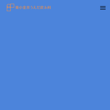
感染症
円形脱毛症
水虫（足白癬）を放置する
円形脱毛症になぜ「光
べきではない理由
効くの？
～エキシマライト（紫
療法）の効果について