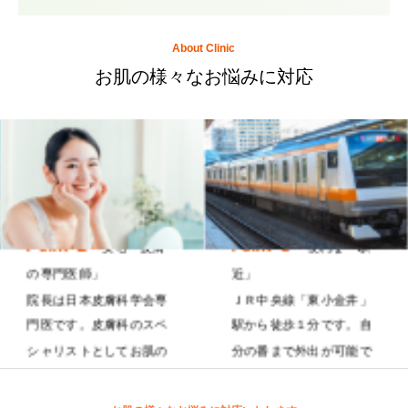
About Clinic
お肌の様々なお悩みに対応
Point ２
Point ３
安心「皮膚
便利な「駅
の専門医師」
近」
院長は日本皮膚科学会専
ＪＲ中央線「東小金井」
門医です。皮膚科のスペ
駅から徒歩１分です。自
シャリストとしてお肌の
分の番まで外出が可能で
相談に向き合います。
す。