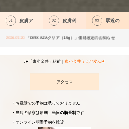
皮膚ア
皮膚科
駅近の
ケナコルト注射による治療の一時中断のお知らせ
2026.07.12
８月のお知らせ
2026.08.01
「DRX AZAクリア（15g）」価格改定のお知らせ
レルギ
の専門
クリニ
2026.07.20
当院は皮膚
院長は皮膚
当院は駅近
ケナコルト注射による治療の一時中断のお知らせ
2026.07.12
科関連のア
科一筋で研
の立地にあ
８月のお知らせ
2026.08.01
レルギー診
鑽を積んだ
ります。東
ーと皮
医の医
ック
療に力を入
皮膚科専門
小金井駅か
JR「東小金井」駅前｜
東小金井うえだ皮ふ科
れていま
医です。
ら徒歩１分
膚外科
師
す。また、
の１階で
アクセス
皮膚のでき
す。通院の
詳細を見
ものの切除
しやすいク
（主に保険
リニックで
診療）を行
す。
・お電話での予約は承っておりません
る
っていま
・当院の診察は原則、
当日の順番制
です
す。
詳細を見
・オンライン順番予約を推奨