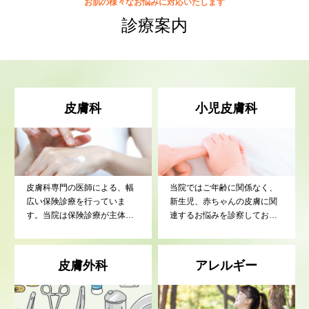
お肌の様々なお悩みに対応いたします
診療案内
皮膚科
小児皮膚科
皮膚科専門の医師による、幅
当院ではご年齢に関係なく、
広い保険診療を行っていま
新生児、赤ちゃんの皮膚に関
す。当院は保険診療が主体の
連するお悩みを診察しており
クリニックです。地域の皆さ
ますので、まずは当院にご相
まのお肌の健康を支えます。
談ください。新生児、赤ちゃ
こんなことを相談してもいい
んの皮膚疾患は、成人とは異
皮膚外科
アレルギー
のだろうかと受診をためらわ
なるところも多くございま
れる人、市販のお薬を何とな
す。院長が務めていた中核病
く使用している人、様々な方
院・大学病院では、年齢に関