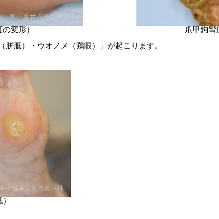
度の変形）
爪甲鉤彎
（胼胝）・ウオノメ（鶏眼）」が起こります。
胝）