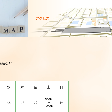
アクセス
粧品など
水
木
金
土
日
9:30
休
〇
〇
～
休
13:30