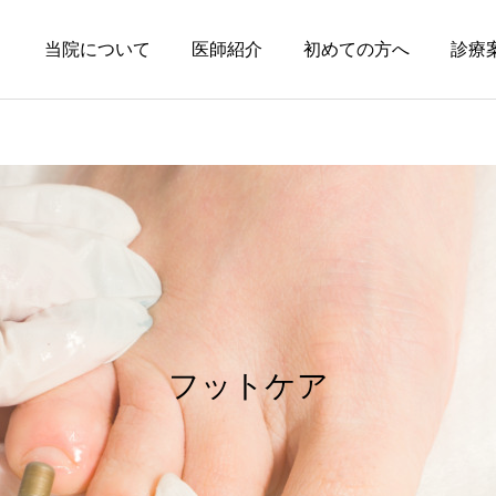
当院について
医師紹介
初めての方へ
診療
円形脱毛症
皮膚科の薬
円形脱毛症になぜ「光」が
オーソライズド・ジェネリ
効くの？
ック（AG）という選択肢
フットケア
～エキシマライト（紫外線
療法）の効果について～