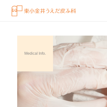
Medical Info.
皮膚科の薬
感染症
ビラノア（ビラスチン）を
水虫（足白癬）を放置する
「空腹時」のタイミングで
べきではない理由
飲むコツ