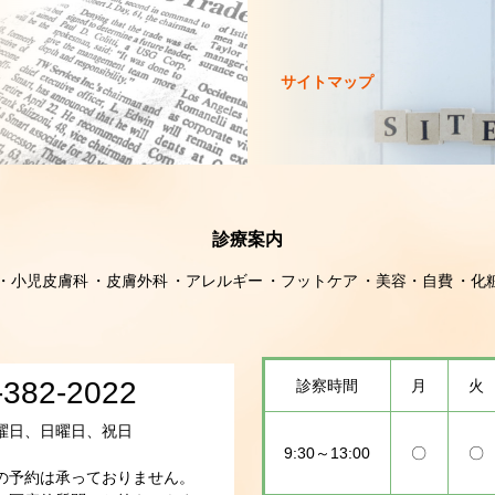
サイトマップ
診療案内
小児皮膚科
皮膚外科
アレルギー
フットケア
美容・自費
化
-382-2022
診察時間
月
火
曜日、日曜日、祝日
9:30～13:00
〇
〇
の予約は承っておりません。