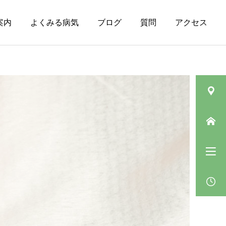
案内
よくみる病気
ブログ
質問
アクセス
皮膚の病気（その
ニキビ
他）
肛門垂について
ベピオウォッシュゲルの
「5〜10分」の待ち時間の
過ごし方