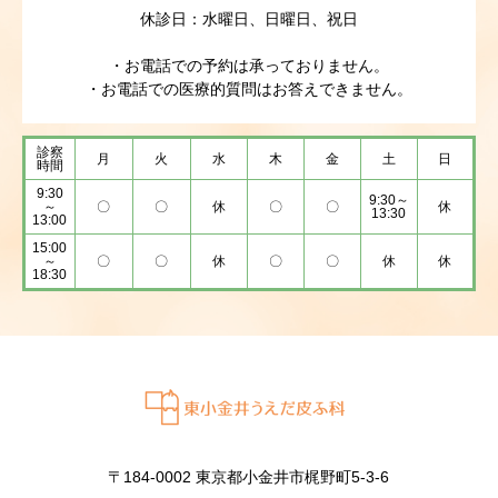
休診日：水曜日、日曜日、祝日
・お電話での予約は承っておりません。
・お電話での医療的質問はお答えできません。
診察
月
火
水
木
金
土
日
時間
9:30
9:30～
～
〇
〇
休
〇
〇
休
13:30
13:00
15:00
～
〇
〇
休
〇
〇
休
休
18:30
〒184-0002 東京都小金井市梶野町5-3-6