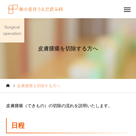
Surgical
operation
皮膚腫瘍を切除する方へ
感染症
円形脱毛症
皮膚腫瘍を切除する方へ
水虫（足白癬）を放置する
円形脱毛症になぜ「光
べきではない理由
効くの？
皮膚腫瘍（できもの）の切除の流れを説明いたします。
～エキシマライト（紫
療法）の効果について
日程