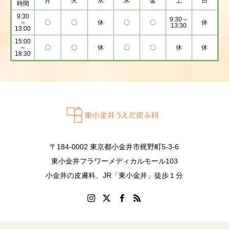
月
火
水
木
金
土
日
時間
9:30
9:30～
～
〇
〇
休
〇
〇
休
13:30
13:00
15:00
～
〇
〇
休
〇
〇
休
休
18:30
〒184-0002 東京都小金井市梶野町5-3-6
東小金井フラワーメディカルモール103
小金井の皮膚科、JR「東小金井」徒歩１分