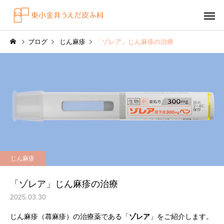
ブログ
じん麻疹
「ゾレア」じん麻疹の治療
感染症
円形脱毛症
水虫（足白癬）を放置する
円形脱毛症になぜ「光
じん麻疹
べきではない理由
効くの？
～エキシマライト（紫
「ゾレア」じん麻疹の治療
療法）の効果について
2025.03.30
じん麻疹（蕁麻疹）の治療薬である「
ゾレア
」をご紹介します。