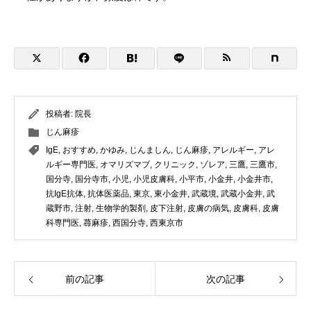
投稿者:
院長
じん麻疹
IgE
,
おすすめ
,
かゆみ
,
じんましん
,
じん麻疹
,
アレルギー
,
アレ
ルギー専門医
,
オマリズマブ
,
クリニック
,
ゾレア
,
三鷹
,
三鷹市
,
国分寺
,
国分寺市
,
小児
,
小児皮膚科
,
小平市
,
小金井
,
小金井市
,
抗IgE抗体
,
抗体医薬品
,
東京
,
東小金井
,
武蔵境
,
武蔵小金井
,
武
蔵野市
,
注射
,
生物学的製剤
,
皮下注射
,
皮膚の病気
,
皮膚科
,
皮膚
科専門医
,
蕁麻疹
,
西国分寺
,
西東京市
前の記事
次の記事