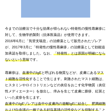
今までの治療法で十分な効果が得られない特発性の慢性蕁麻疹に
対して、生物学的製剤（抗体医薬品）が使用できます。
2016年6月に「気管支喘息」の治療薬として販売されたゾレア
が、2017年3月に「特発性の慢性蕁麻疹」の治療薬として効能追
加承認を取得しました。 なお、
「特発性」とは原因が明確になら
ないという意味
です。
蕁麻疹は、
血液中のIgE
と呼ばれる物質などが、皮膚にある
マス
ト細胞を活性化
することで生じます。刺激されたマスト細胞は、
ヒスタミンやロイコトリエンなどの炎症をおこす化学物質（炎症
性メディエーター）を放出し、痒みを生じて皮膚に膨疹、紅斑と
いった皮疹を生じます。
血液中のIgEゾレアは血中や皮膚内の遊離IgEに結合し、肥満細胞
および白血球の一種である好塩基球の活性化などを抑制する
こと