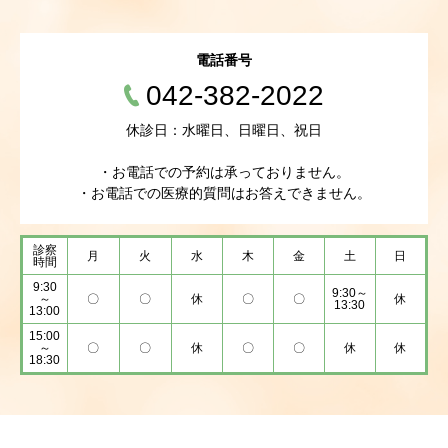
電話番号
042-382-2022
休診日：水曜日、日曜日、祝日
・お電話での予約は承っておりません。
・お電話での医療的質問はお答えできません。
診察
月
火
水
木
金
土
日
時間
9:30
9:30～
～
〇
〇
休
〇
〇
休
13:30
13:00
15:00
～
〇
〇
休
〇
〇
休
休
18:30