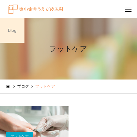
Blog
フットケア
感染症
円形脱毛症
ブログ
フットケア
水虫（足白癬）を放置する
円形脱毛症になぜ「光
べきではない理由
効くの？
～エキシマライト（紫
療法）の効果について
フットケア