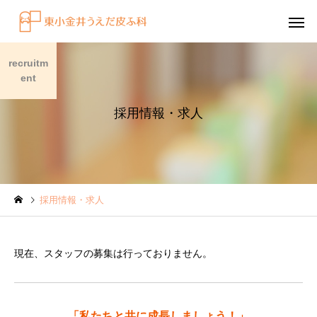
recruitm
ent
採用情報・求人
感染症
円形脱毛症
採用情報・求人
水虫（足白癬）を放置する
円形脱毛症になぜ「光
べきではない理由
効くの？
現在、スタッフの募集は行っておりません。
～エキシマライト（紫
療法）の効果について
「私たちと共に成長しましょう！」