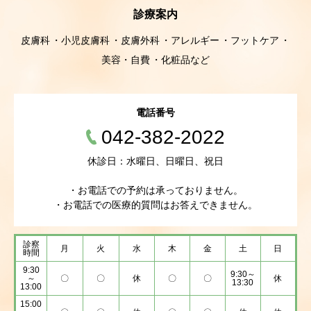
診療案内
皮膚科
小児皮膚科
皮膚外科
アレルギー
フットケア
美容・自費
化粧品など
電話番号
042-382-2022
休診日：水曜日、日曜日、祝日
・お電話での予約は承っておりません。
・お電話での医療的質問はお答えできません。
診察
月
火
水
木
金
土
日
時間
9:30
9:30～
～
〇
〇
休
〇
〇
休
13:30
13:00
15:00