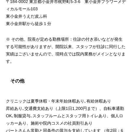
〒184-0002 東京都小金井市梶野町5-3-6 東小金井フラワーメデ
ィカルモール103
東小金井うえだ皮ふ科
東小金井駅から徒歩１分
※ その他、院長が定める勤務場所：往診の付き添いなどが発生
する可能性がありますが、開院以来、スタッフが往診に同行した
実績はございませんので、現時点では院内業務がメインとなりま
す。
その他
クリニックは夏季休暇・年末年始休暇あり､有給休暇あり
昇給あり､交通費支給あり（上限1日1,200円まで）、自転車通勤
OK､制服貸与､スタッフルームとスタッフ用トイレあり、個人ロ
ッカーあり、施術や院内コスメの社員割引あり
パートさんも常勤と同条件の賞与を支給しています （年2回：6