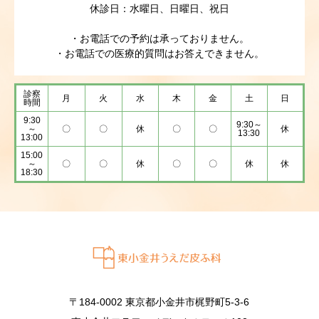
休診日：水曜日、日曜日、祝日
・お電話での予約は承っておりません。
・お電話での医療的質問はお答えできません。
診察
月
火
水
木
金
土
日
時間
9:30
9:30～
～
〇
〇
休
〇
〇
休
13:30
13:00
15:00
～
〇
〇
休
〇
〇
休
休
18:30
〒184-0002 東京都小金井市梶野町5-3-6