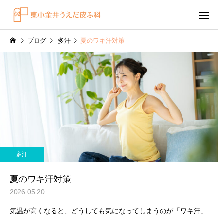
ブログ
多汗
夏のワキ汗対策
感染症
円形脱毛症
水虫（足白癬）を放置する
円形脱毛症になぜ「光
多汗
べきではない理由
効くの？
～エキシマライト（紫
夏のワキ汗対策
療法）の効果について
2026.05.20
気温が高くなると、どうしても気になってしまうのが「ワキ汗」