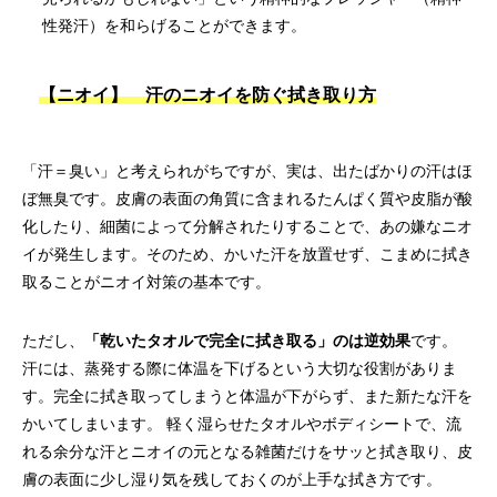
性発汗）を和らげることができます。
【ニオイ】 汗のニオイを防ぐ拭き取り方
「汗＝臭い」と考えられがちですが、実は、出たばかりの汗はほ
ぼ無臭です。皮膚の表面の角質に含まれるたんぱく質や皮脂が酸
化したり、細菌によって分解されたりすることで、あの嫌なニオ
イが発生します。そのため、かいた汗を放置せず、こまめに拭き
取ることがニオイ対策の基本です。
ただし、
「乾いたタオルで完全に拭き取る」のは逆効果
です。
汗には、蒸発する際に体温を下げるという大切な役割がありま
す。完全に拭き取ってしまうと体温が下がらず、また新たな汗を
かいてしまいます。 軽く湿らせたタオルやボディシートで、流
れる余分な汗とニオイの元となる雑菌だけをサッと拭き取り、皮
膚の表面に少し湿り気を残しておくのが上手な拭き方です。