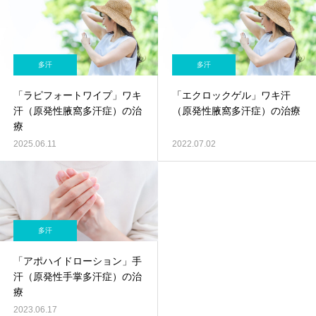
多汗
多汗
「ラピフォートワイプ」ワキ
「エクロックゲル」ワキ汗
汗（原発性腋窩多汗症）の治
（原発性腋窩多汗症）の治療
療
2025.06.11
2022.07.02
多汗
「アポハイドローション」手
汗（原発性手掌多汗症）の治
療
2023.06.17