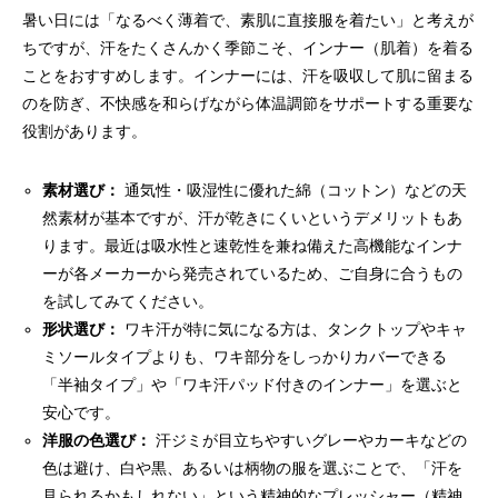
暑い日には「なるべく薄着で、素肌に直接服を着たい」と考えが
ちですが、汗をたくさんかく季節こそ、インナー（肌着）を着る
ことをおすすめします。インナーには、汗を吸収して肌に留まる
のを防ぎ、不快感を和らげながら体温調節をサポートする重要な
役割があります。
素材選び：
通気性・吸湿性に優れた綿（コットン）などの天
然素材が基本ですが、汗が乾きにくいというデメリットもあ
ります。最近は吸水性と速乾性を兼ね備えた高機能なインナ
ーが各メーカーから発売されているため、ご自身に合うもの
を試してみてください。
形状選び：
ワキ汗が特に気になる方は、タンクトップやキャ
ミソールタイプよりも、ワキ部分をしっかりカバーできる
「半袖タイプ」や「ワキ汗パッド付きのインナー」を選ぶと
安心です。
洋服の色選び：
汗ジミが目立ちやすいグレーやカーキなどの
色は避け、白や黒、あるいは柄物の服を選ぶことで、「汗を
見られるかもしれない」という精神的なプレッシャー（精神