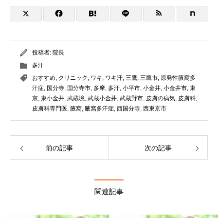
投稿者:
院長
多汗
おすすめ
,
クリニック
,
ワキ
,
ワキ汗
,
三鷹
,
三鷹市
,
原発性腋窩多
汗症
,
国分寺
,
国分寺市
,
多摩
,
多汗
,
小平市
,
小金井
,
小金井市
,
東
京
,
東小金井
,
武蔵境
,
武蔵小金井
,
武蔵野市
,
皮膚の病気
,
皮膚科
,
皮膚科専門医
,
腋窩
,
腋窩多汗症
,
西国分寺
,
西東京市
前の記事
次の記事
関連記事