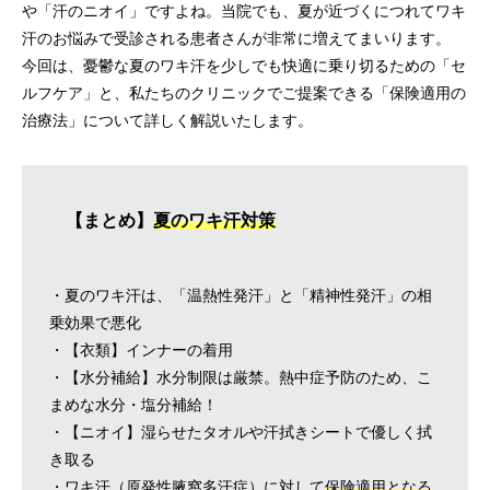
や「汗のニオイ」ですよね。当院でも、夏が近づくにつれてワキ
汗のお悩みで受診される患者さんが非常に増えてまいります。
今回は、憂鬱な夏のワキ汗を少しでも快適に乗り切るための「セ
ルフケア」と、私たちのクリニックでご提案できる「保険適用の
治療法」について詳しく解説いたします。
【まとめ】
夏のワキ汗対策
・夏のワキ汗は、「温熱性発汗」と「精神性発汗」の相
乗効果で悪化
・【衣類】インナーの着用
・【水分補給】水分制限は厳禁。熱中症予防のため、こ
まめな水分・塩分補給！
・【ニオイ】湿らせたタオルや汗拭きシートで優しく拭
き取る
・ワキ汗（原発性腋窩多汗症）に対して
保険適用となる