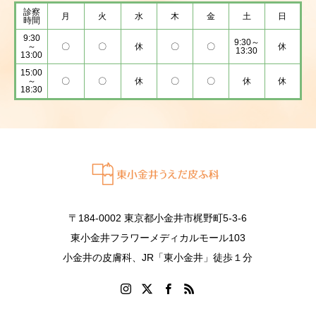
診察
月
火
水
木
金
土
日
時間
9:30
9:30～
～
〇
〇
休
〇
〇
休
13:30
13:00
15:00
～
〇
〇
休
〇
〇
休
休
18:30
〒184-0002 東京都小金井市梶野町5-3-6
東小金井フラワーメディカルモール103
小金井の皮膚科、JR「東小金井」徒歩１分