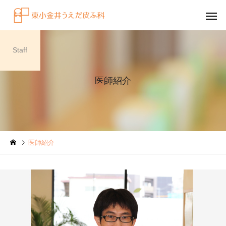
Staff
医師紹介
感染症
円形脱毛症
医師紹介
水虫（足白癬）を放置する
円形脱毛症になぜ「光
べきではない理由
効くの？
～エキシマライト（紫
療法）の効果について