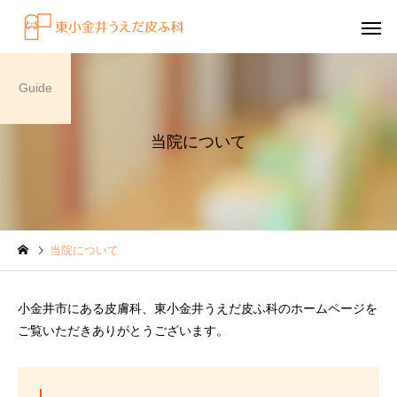
Guide
当院について
感染症
円形脱毛症
当院について
水虫（足白癬）を放置する
円形脱毛症になぜ「光
べきではない理由
効くの？
小金井市にある皮膚科、東小金井うえだ皮ふ科のホームページを
～エキシマライト（紫
ご覧いただきありがとうございます。
療法）の効果について