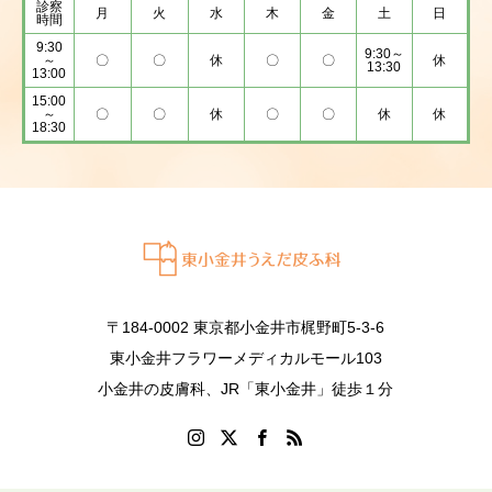
診察
月
火
水
木
金
土
日
時間
9:30
9:30～
～
〇
〇
休
〇
〇
休
13:30
13:00
15:00
～
〇
〇
休
〇
〇
休
休
18:30
〒184-0002 東京都小金井市梶野町5-3-6
東小金井フラワーメディカルモール103
小金井の皮膚科、JR「東小金井」徒歩１分