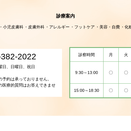
診療案内
小児皮膚科
皮膚外科
アレルギー
フットケア
美容・自費
化
-382-2022
診察時間
月
火
曜日、日曜日、祝日
9:30～13:00
〇
〇
の予約は承っておりません。
の医療的質問はお答えできませ
15:00～18:30
〇
〇