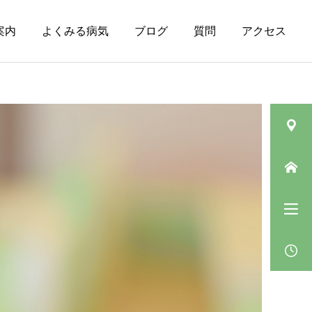
案内
よくみる病気
ブログ
質問
アクセス
皮膚の病気（その
ニキビ
他）
肛門垂について
ベピオウォッシュゲルの
「5〜10分」の待ち時間の
過ごし方