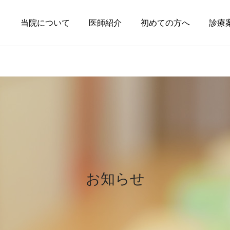
当院について
医師紹介
初めての方へ
診療
円形脱毛症
皮膚科の薬
円形脱毛症になぜ「光」が
オーソライズド・ジェネリ
効くの？
ック（AG）という選択肢
お知らせ
～エキシマライト（紫外線
療法）の効果について～