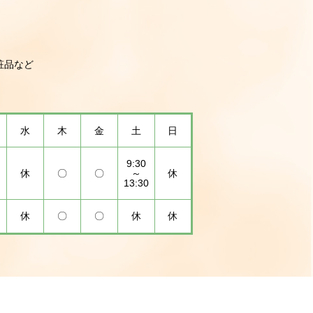
粧品など
水
木
金
土
日
9:30
休
〇
〇
～
休
13:30
休
〇
〇
休
休