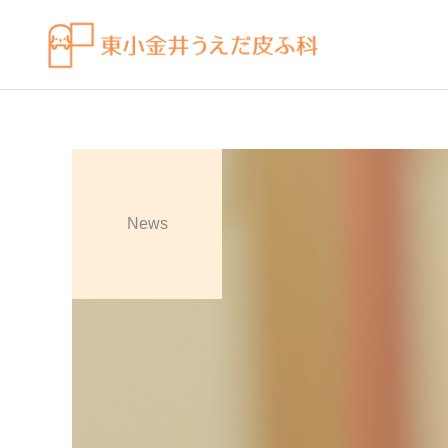
News
皮膚科の薬
感染症
ビラノア（ビラスチン）を
水虫（足白癬）を放置する
「空腹時」のタイミングで
べきではない理由
飲むコツ