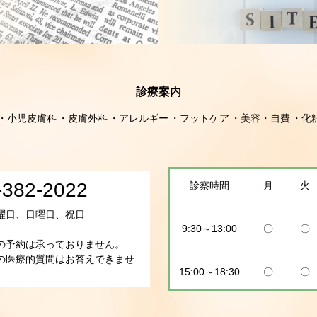
診療案内
小児皮膚科
皮膚外科
アレルギー
フットケア
美容・自費
化
-382-2022
診察時間
月
火
曜日、日曜日、祝日
9:30～13:00
〇
〇
の予約は承っておりません。
の医療的質問はお答えできませ
15:00～18:30
〇
〇