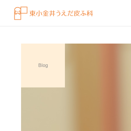
Blog
皮膚科の薬
感染症
ビラノア（ビラスチン）を
水虫（足白癬）を放置する
「空腹時」のタイミングで
べきではない理由
飲むコツ