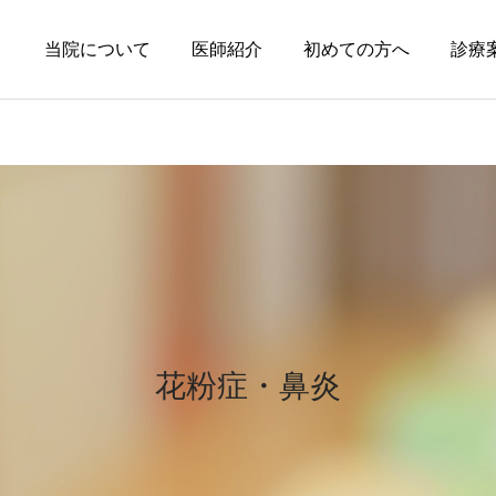
当院について
医師紹介
初めての方へ
診療
円形脱毛症
皮膚科の薬
円形脱毛症になぜ「光」が
オーソライズド・ジェネリ
効くの？
ック（AG）という選択肢
花粉症・鼻炎
～エキシマライト（紫外線
療法）の効果について～