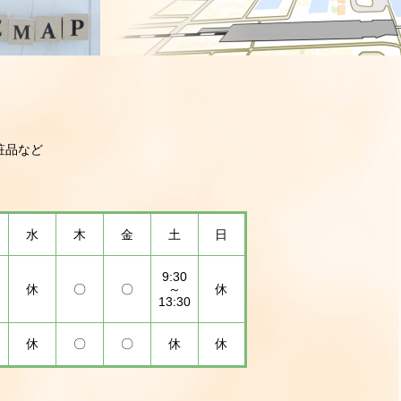
粧品など
水
木
金
土
日
9:30
休
〇
〇
～
休
13:30
休
〇
〇
休
休