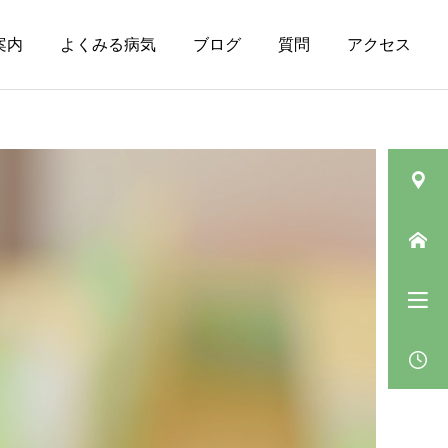
案内
よくみる病気
ブログ
質問
アクセス
皮膚の病気（その
ニキビ
他）
肛門垂について
ベピオウォッシュゲルの
「5〜10分」の待ち時間の
過ごし方