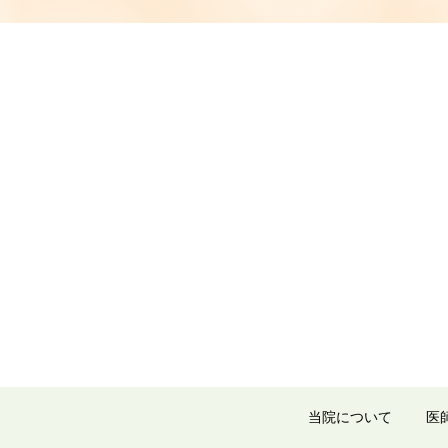
当院について
医