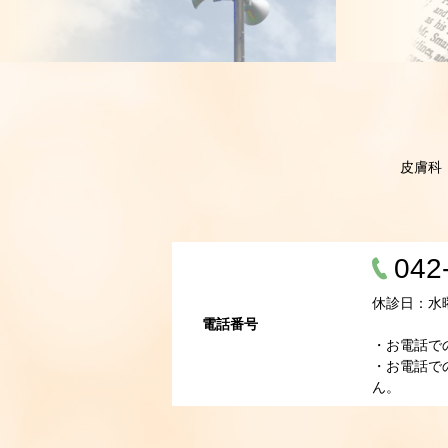
皮膚科
042
休診日：水
電話番号
・お電話で
・お電話で
ん。