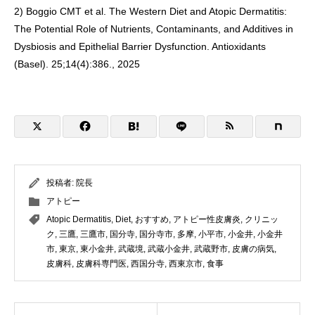
2) Boggio CMT et al. The Western Diet and Atopic Dermatitis:
The Potential Role of Nutrients, Contaminants, and Additives in
Dysbiosis and Epithelial Barrier Dysfunction. Antioxidants
(Basel). 25;14(4):386., 2025
投稿者:
院長
アトピー
Atopic Dermatitis
,
Diet
,
おすすめ
,
アトピー性皮膚炎
,
クリニッ
ク
,
三鷹
,
三鷹市
,
国分寺
,
国分寺市
,
多摩
,
小平市
,
小金井
,
小金井
市
,
東京
,
東小金井
,
武蔵境
,
武蔵小金井
,
武蔵野市
,
皮膚の病気
,
皮膚科
,
皮膚科専門医
,
西国分寺
,
西東京市
,
食事