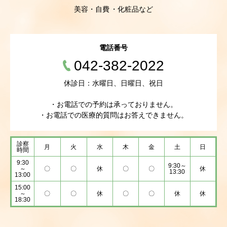
美容・自費
化粧品など
電話番号
042-382-2022
休診日：水曜日、日曜日、祝日
・お電話での予約は承っておりません。
・お電話での医療的質問はお答えできません。
診察
月
火
水
木
金
土
日
時間
9:30
9:30～
～
〇
〇
休
〇
〇
休
13:30
13:00
15:00
～
〇
〇
休
〇
〇
休
休
18:30