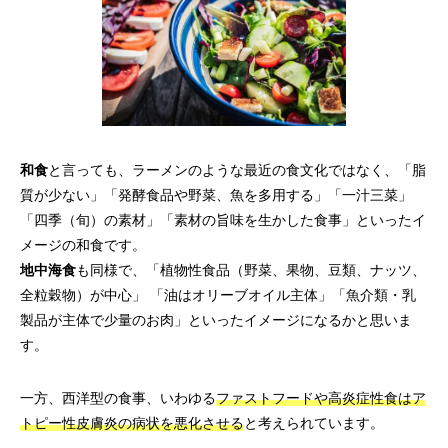
和食
と言っても、ラーメンのような最近の食文化ではなく、「脂
質が少ない」「発酵食品や野菜、魚を多用する」「一汁三菜」
「四季（旬）の素材」「素材の旨味を生かした食事」といったイ
メージの和食です。
地中海食
も同様で、「植物性食品（野菜、果物、豆類、ナッツ、
全粒穀物）が中心」 「油はオリーブオイル主体」「魚介類・乳
製品が主体で少量のお肉」といったイメージになるかと思いま
す。
一方、西洋型の食事、いわゆる
ファストフードや高炎症性食はア
トピー性皮膚炎の病状を悪化させる
と考えられています。