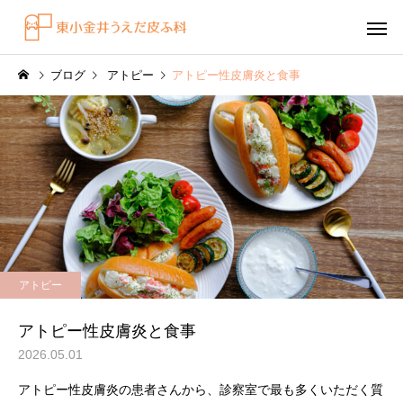
ブログ
アトピー
アトピー性皮膚炎と食事
感染症
円形脱毛症
水虫（足白癬）を放置する
円形脱毛症になぜ「光
アトピー
べきではない理由
効くの？
～エキシマライト（紫
アトピー性皮膚炎と食事
療法）の効果について
2026.05.01
アトピー性皮膚炎の患者さんから、診察室で最も多くいただく質