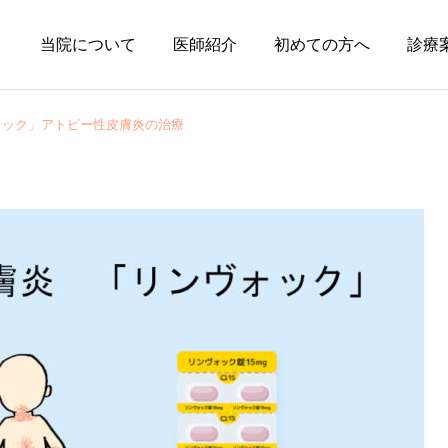
当院について
医師紹介
初めての方へ
診療
ォック」アトピー性皮膚炎の治療
円形脱毛症
皮膚科の薬
円形脱毛症になぜ「光」が
オーソライズド・ジェネリ
効くの？
ック（AG）という選択肢
～エキシマライト（紫外線
療法）の効果について～