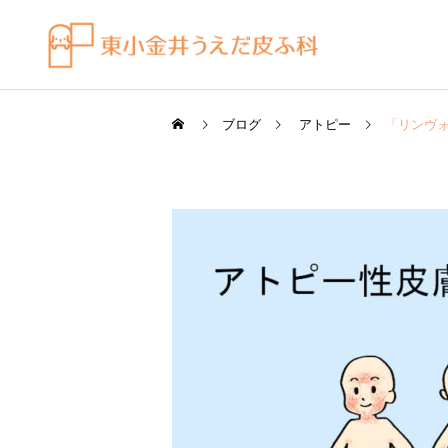
ブログ
アトピー
「リンヴ
皮膚科の薬
感染症
ビラノア（ビラスチン）を
水虫（足白癬）を放置する
「空腹時」のタイミングで
べきではない理由
飲むコツ