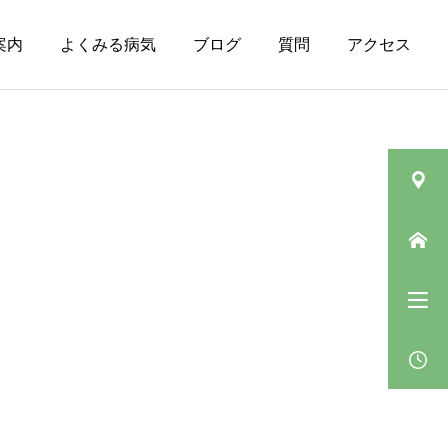
案内
よくみる病気
ブログ
質問
アクセス
皮膚の病気（その
ニキビ
他）
肛門垂について
ベピオウォッシュゲルの
「5〜10分」の待ち時間の
過ごし方