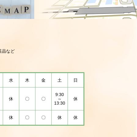
粧品など
水
木
金
土
日
9:30
休
〇
〇
～
休
13:30
休
〇
〇
休
休