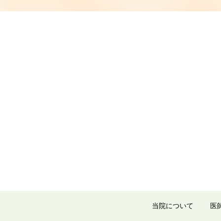
当院について
医