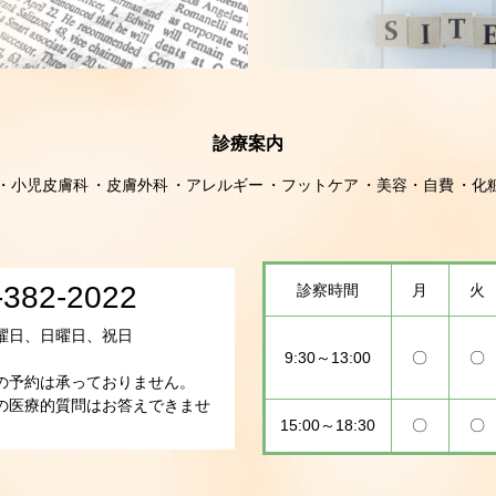
診療案内
小児皮膚科
皮膚外科
アレルギー
フットケア
美容・自費
化
-382-2022
診察時間
月
火
曜日、日曜日、祝日
9:30～13:00
〇
〇
の予約は承っておりません。
の医療的質問はお答えできませ
15:00～18:30
〇
〇