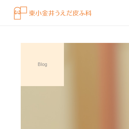
Blog
皮膚科の薬
感染症
ビラノア（ビラスチン）を
水虫（足白癬）を放置する
「空腹時」のタイミングで
べきではない理由
飲むコツ