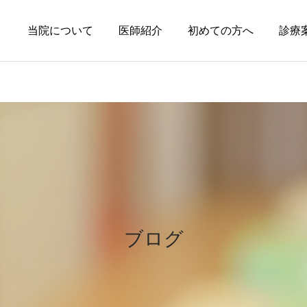
当院について
医師紹介
初めての方へ
診療
円形脱毛症
皮膚科の薬
円形脱毛症になぜ「光」が
オーソライズド・ジェネリ
効くの？
ック（AG）という選択肢
ブログ
～エキシマライト（紫外線
療法）の効果について～