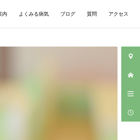
案内
よくみる病気
ブログ
質問
アクセス
皮膚の病気（その
ニキビ
他）
肛門垂について
ベピオウォッシュゲルの
「5〜10分」の待ち時間の
過ごし方