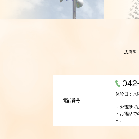
皮膚科
042
休診日：水
電話番号
・お電話で
・お電話で
ん。