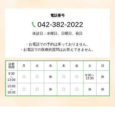
電話番号
042-382-2022
休診日：水曜日、日曜日、祝日
・お電話での予約は承っておりません。
・お電話での医療的質問はお答えできません。
診察
月
火
水
木
金
土
日
時間
9:30
9:30～
～
〇
〇
休
〇
〇
休
13:30
13:00
15:00
～
〇
〇
休
〇
〇
休
休
18:30