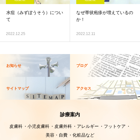
水痘（みずぼうそう）につい
なぜ帯状疱疹が増えているの
て
か！
2022.12.25
2022.12.11
お知らせ
ブログ
サイトマップ
アクセス
診療案内
皮膚科
小児皮膚科
皮膚外科
アレルギー
フットケア
美容・自費
化粧品など