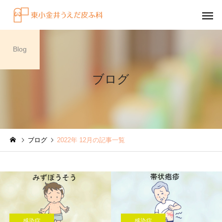
Blog
ブログ
感染症
円形脱毛症
ブログ
2022年 12月の記事一覧
水虫（足白癬）を放置する
円形脱毛症になぜ「光
べきではない理由
効くの？
～エキシマライト（紫
療法）の効果について
感染症
感染症