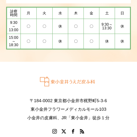
診察
月
火
水
木
金
土
日
時間
9:30
9:30～
～
〇
〇
休
〇
〇
休
13:30
13:00
15:00
～
〇
〇
休
〇
〇
休
休
18:30
〒184-0002 東京都小金井市梶野町5-3-6
東小金井フラワーメディカルモール103
小金井の皮膚科、JR「東小金井」徒歩１分