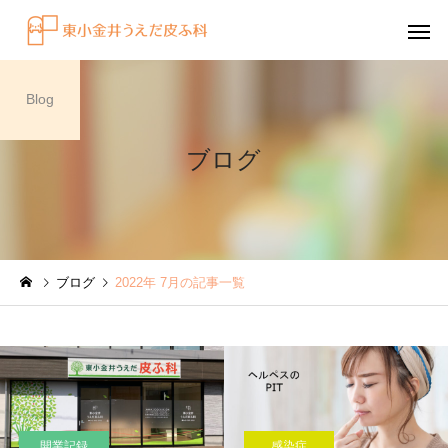
Blog
ブログ
感染症
円形脱毛症
ブログ
2022年 7月の記事一覧
水虫（足白癬）を放置する
円形脱毛症になぜ「光
べきではない理由
効くの？
～エキシマライト（紫
療法）の効果について
開業記録
感染症