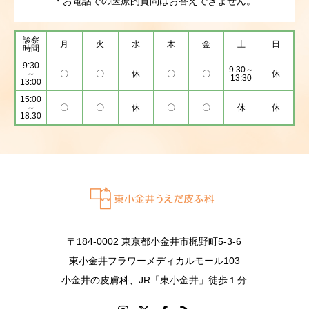
・お電話での医療的質問はお答えできません。
診察
月
火
水
木
金
土
日
時間
9:30
9:30～
～
〇
〇
休
〇
〇
休
13:30
13:00
15:00
～
〇
〇
休
〇
〇
休
休
18:30
〒184-0002 東京都小金井市梶野町5-3-6
東小金井フラワーメディカルモール103
小金井の皮膚科、JR「東小金井」徒歩１分