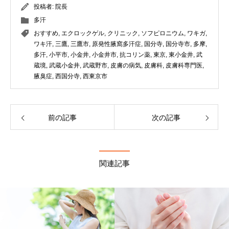
投稿者:
院長
多汗
おすすめ
,
エクロックゲル
,
クリニック
,
ソフピロニウム
,
ワキガ
,
ワキ汗
,
三鷹
,
三鷹市
,
原発性腋窩多汗症
,
国分寺
,
国分寺市
,
多摩
,
多汗
,
小平市
,
小金井
,
小金井市
,
抗コリン薬
,
東京
,
東小金井
,
武
蔵境
,
武蔵小金井
,
武蔵野市
,
皮膚の病気
,
皮膚科
,
皮膚科専門医
,
腋臭症
,
西国分寺
,
西東京市
前の記事
次の記事
関連記事