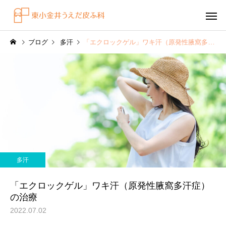
ブログ
多汗
「エクロックゲル」ワキ汗（原発性腋窩多汗症）の治療
感染症
円形脱毛症
水虫（足白癬）を放置する
円形脱毛症になぜ「光
多汗
べきではない理由
効くの？
～エキシマライト（紫
「エクロックゲル」ワキ汗（原発性腋窩多汗症）
療法）の効果について
の治療
2022.07.02