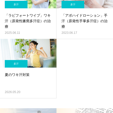
多汗
多汗
「ラピフォートワイプ」ワキ
「アポハイドローション」手
汗（原発性腋窩多汗症）の治
汗（原発性手掌多汗症）の治
療
療
2025.06.11
2023.06.17
多汗
夏のワキ汗対策
2026.05.20