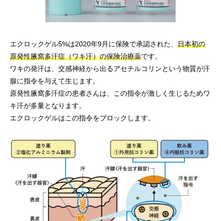
エクロックゲル5%は2020年9月に保険で承認された、
日本初の
原発性腋窩多汗症（ワキ汗）の保険治療薬
です。
ワキの発汗は、交感神経から出るアセチルコリンという物質が汗
腺に指令を与えて生じます。
原発性腋窩多汗症の患者さんは、この指令が激しく生じるためワ
キ汗が多量となります。
エクロックゲルはこの指令をブロックします。