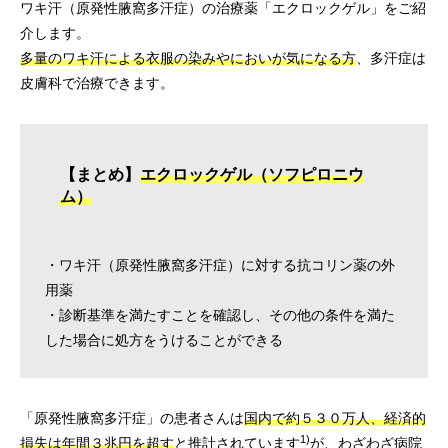
ワキ汗（原発性腋窩多汗症）の治療薬「エクロックゲル」をご紹
介します。
多量のワキ汗による衣服の染みやにおいが気になる方
、多汗症は
皮膚科で治療できます。
【まとめ】
エクロックゲル（ソフピロニウ
ム）
・ワキ汗（原発性腋窩多汗症）に対する抗コリン薬の外
用薬
・診断基準を満たすことを確認し、その他の条件を満た
した場合に処方をうけることができる
「原発性腋窩多汗症」の患者さんは
国内で約５３０万人、経済的
1)
損失は年間３兆円を超す
と推計されています
が、わざわざ病院