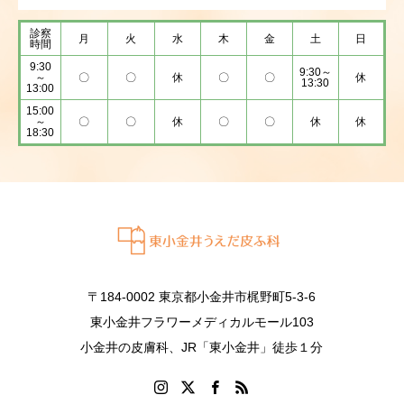
診察
月
火
水
木
金
土
日
時間
9:30
9:30～
～
〇
〇
休
〇
〇
休
13:30
13:00
15:00
～
〇
〇
休
〇
〇
休
休
18:30
〒184-0002 東京都小金井市梶野町5-3-6
東小金井フラワーメディカルモール103
小金井の皮膚科、JR「東小金井」徒歩１分