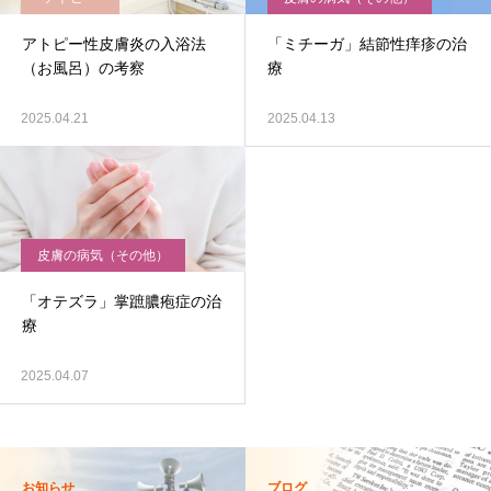
アトピー性皮膚炎の入浴法
「ミチーガ」結節性痒疹の治
（お風呂）の考察
療
2025.04.21
2025.04.13
皮膚の病気（その他）
「オテズラ」掌蹠膿疱症の治
療
2025.04.07
お知らせ
ブログ