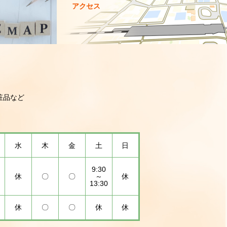
アクセス
粧品など
水
木
金
土
日
9:30
休
〇
〇
～
休
13:30
休
〇
〇
休
休