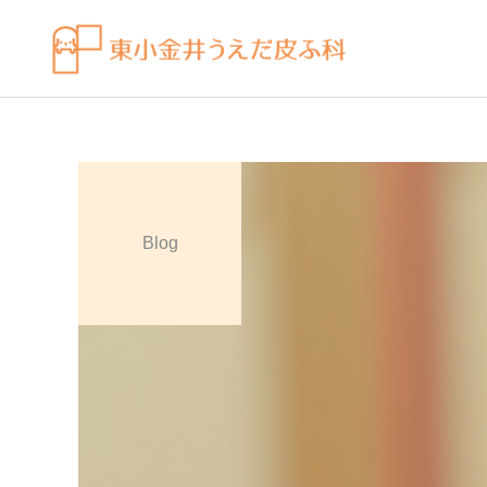
Blog
皮膚科の薬
感染症
ビラノア（ビラスチン）を
水虫（足白癬）を放置する
「空腹時」のタイミングで
べきではない理由
飲むコツ