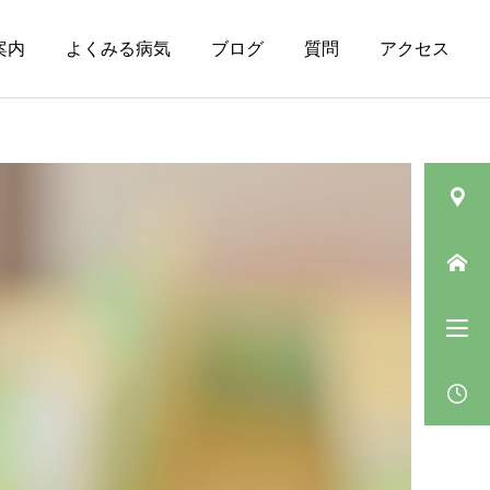
案内
よくみる病気
ブログ
質問
アクセス
皮膚の病気（その
ニキビ
他）
肛門垂について
ベピオウォッシュゲルの
「5〜10分」の待ち時間の
過ごし方