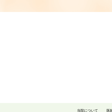
当院について
医