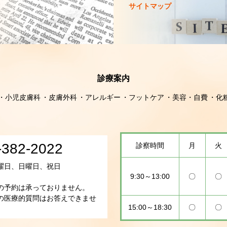
サイトマップ
診療案内
小児皮膚科
皮膚外科
アレルギー
フットケア
美容・自費
化
-382-2022
診察時間
月
火
曜日、日曜日、祝日
9:30～13:00
〇
〇
の予約は承っておりません。
の医療的質問はお答えできませ
15:00～18:30
〇
〇