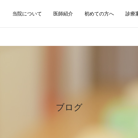
当院について
医師紹介
初めての方へ
診療
円形脱毛症
皮膚科の薬
円形脱毛症になぜ「光」が
オーソライズド・ジェネリ
効くの？
ック（AG）という選択肢
ブログ
～エキシマライト（紫外線
療法）の効果について～