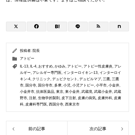
投稿者:
院長
アトピー
IL-13
,
IL-4
,
おすすめ
,
かゆみ
,
アトピー
,
アトピー性皮膚炎
,
アレ
ルギー
,
アレルギー専門医
,
インターロイキン-13
,
インターロイ
キン-4
,
クリニック
,
デュピクセント
,
デュピルマブ
,
三鷹
,
三鷹
市
,
国分寺
,
国分寺市
,
多摩
,
小児
,
小児アトピー
,
小平市
,
小金井
,
小金井市
,
抗体医薬品
,
東京
,
東小金井
,
武蔵境
,
武蔵小金井
,
武蔵
野市
,
注射
,
生物学的製剤
,
皮下注射
,
皮膚の病気
,
皮膚外科
,
皮膚
科
,
皮膚科専門医
,
西国分寺
,
西東京市
前の記事
次の記事