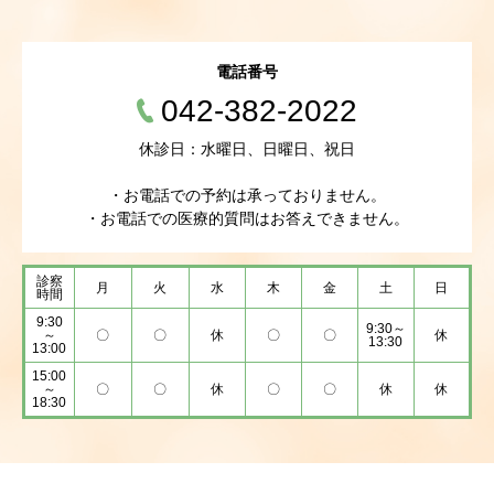
電話番号
042-382-2022
休診日：水曜日、日曜日、祝日
・お電話での予約は承っておりません。
・お電話での医療的質問はお答えできません。
診察
月
火
水
木
金
土
日
時間
9:30
9:30～
～
〇
〇
休
〇
〇
休
13:30
13:00
15:00
～
〇
〇
休
〇
〇
休
休
18:30