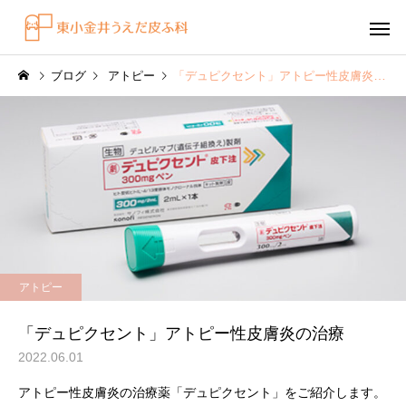
ブログ
アトピー
「デュピクセント」アトピー性皮膚炎の治療
感染症
円形脱毛症
水虫（足白癬）を放置する
円形脱毛症になぜ「光
アトピー
べきではない理由
効くの？
～エキシマライト（紫
「デュピクセント」アトピー性皮膚炎の治療
療法）の効果について
2022.06.01
アトピー性皮膚炎の治療薬「デュピクセント」をご紹介します。