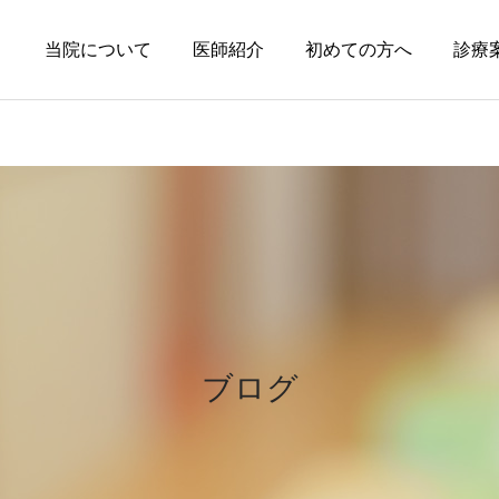
当院について
医師紹介
初めての方へ
診療
円形脱毛症
皮膚科の薬
円形脱毛症になぜ「光」が
オーソライズド・ジェネリ
効くの？
ック（AG）という選択肢
ブログ
～エキシマライト（紫外線
療法）の効果について～