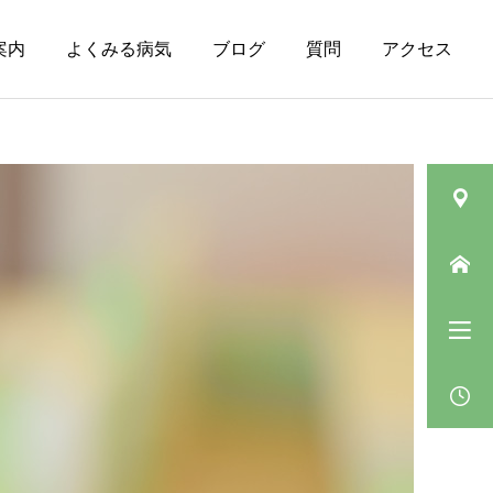
案内
よくみる病気
ブログ
質問
アクセス
皮膚の病気（その
ニキビ
他）
肛門垂について
ベピオウォッシュゲルの
「5〜10分」の待ち時間の
過ごし方