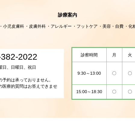
診療案内
小児皮膚科
皮膚外科
アレルギー
フットケア
美容・自費
化
-382-2022
診察時間
月
火
曜日、日曜日、祝日
9:30～13:00
〇
〇
の予約は承っておりません。
の医療的質問はお答えできませ
15:00～18:30
〇
〇