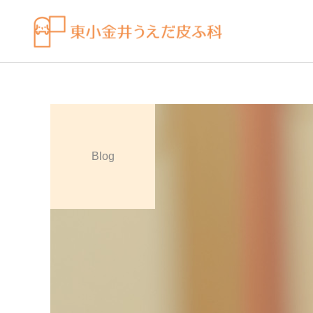
Blog
皮膚科の薬
感染症
ビラノア（ビラスチン）を
水虫（足白癬）を放置する
「空腹時」のタイミングで
べきではない理由
飲むコツ