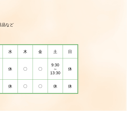
粧品など
水
木
金
土
日
9:30
休
〇
〇
～
休
13:30
休
〇
〇
休
休