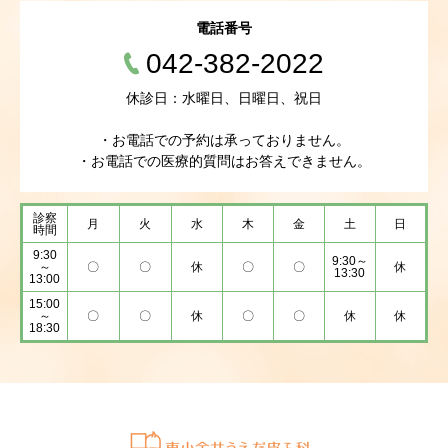
電話番号
042-382-2022
休診日：水曜日、日曜日、祝日
・お電話での予約は承っておりません。
・お電話での医療的質問はお答えできません。
診察
月
火
水
木
金
土
日
時間
9:30
9:30～
～
〇
〇
休
〇
〇
休
13:30
13:00
15:00
～
〇
〇
休
〇
〇
休
休
18:30