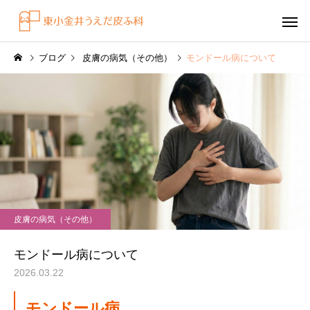
ブログ
皮膚の病気（その他）
モンドール病について
感染症
円形脱毛症
水虫（足白癬）を放置する
円形脱毛症になぜ「光
皮膚の病気（その他）
べきではない理由
効くの？
～エキシマライト（紫
モンドール病について
療法）の効果について
2026.03.22
モンドール病