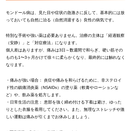
モンドール病は、見た目や症状の急激さに反して、基本的には放
っておいても自然に治る（自然消退する）良性の病気です。
特別な手術や強い薬は必要ありません。治療の主体は「経過観察
（安静）」と「対症療法」になります。
個人差はありますが、痛みは3日～数週間で和らぎ、硬い筋その
ものも1〜3ヶ月かけて徐々に柔らかくなり、最終的には触れなく
なります。
・痛みが強い場合： 炎症や痛みを和らげるために、非ステロイ
ド性の鎮痛消炎薬（NSAIDs）の塗り薬（軟膏やローションな
ど）や、飲み薬を処方します。
・日常生活の注意： 患部を強く締め付ける下着は避け、ゆった
りとした衣服を着用してください。また、無理なストレッチや激
しい運動は痛みが引くまでお休みしましょう。