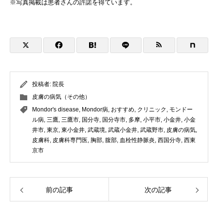
※写真掲載は患者さんの許諾を得ています。
投稿者:
院長
皮膚の病気（その他）
Mondor's disease
,
Mondor病
,
おすすめ
,
クリニック
,
モンドー
ル病
,
三鷹
,
三鷹市
,
国分寺
,
国分寺市
,
多摩
,
小平市
,
小金井
,
小金
井市
,
東京
,
東小金井
,
武蔵境
,
武蔵小金井
,
武蔵野市
,
皮膚の病気
,
皮膚科
,
皮膚科専門医
,
胸部
,
腹部
,
血栓性静脈炎
,
西国分寺
,
西東
京市
前の記事
次の記事