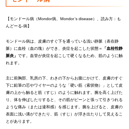
【モンドール病（Mondor病、Mondor’s disease）、読み方：も
んどーる-病】
モンドール病は、皮膚のすぐ下を通っている浅い静脈（表在静
脈）に血栓（血の塊）ができ、炎症を起こした状態＝
「血栓性静
脈炎」
です。血管が炎症を起こして硬くなるため、筋のように触
れます。
主に前胸部、乳房の下、わきの下からお腹にかけて、皮膚のすぐ
下に鉛筆の芯やワイヤーのような「硬い筋（索状物）」として皮
膚の上から触ると筋（すじ）のように触れます。腕を高く上げた
り、体を伸ばしたりすると、その筋がピーンと張って引きつれる
ような痛み（または違和感）を感じます。腕を上げると、皮膚の
表面に浅い溝ができたり、筋（すじ）が浮き出たりして見えるこ
とがあります。