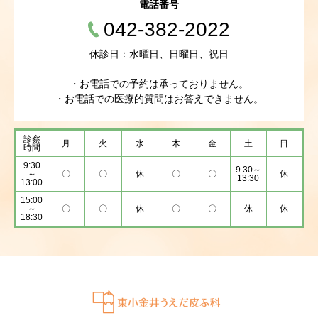
電話番号
042-382-2022
休診日：水曜日、日曜日、祝日
・お電話での予約は承っておりません。
・お電話での医療的質問はお答えできません。
診察
月
火
水
木
金
土
日
時間
9:30
9:30～
～
〇
〇
休
〇
〇
休
13:30
13:00
15:00
～
〇
〇
休
〇
〇
休
休
18:30