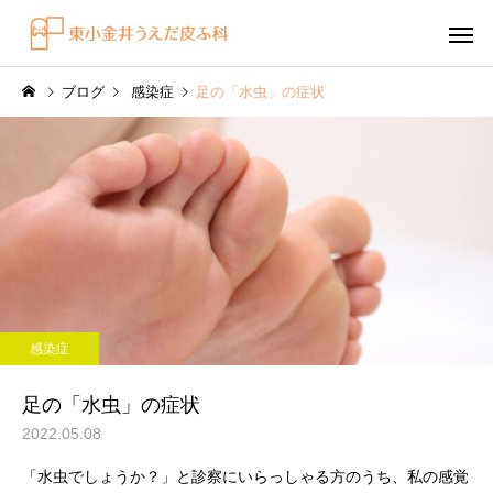
ブログ
感染症
足の「水虫」の症状
感染症
円形脱毛症
水虫（足白癬）を放置する
円形脱毛症になぜ「光
感染症
べきではない理由
効くの？
～エキシマライト（紫
足の「水虫」の症状
療法）の効果について
2022.05.08
「水虫でしょうか？」と診察にいらっしゃる方のうち、私の感覚