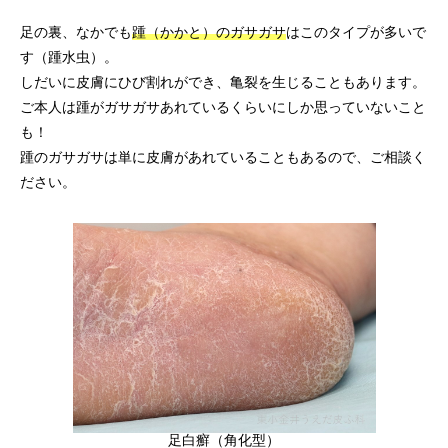
足の裏、なかでも
踵（かかと）のガサガサ
はこのタイプが多いで
す（踵水虫）。
しだいに皮膚にひび割れができ、亀裂を生じることもあります。
ご本人は踵がガサガサあれているくらいにしか思っていないこと
も！
踵のガサガサは単に皮膚があれていることもあるので、ご相談く
ださい。
足白癬（角化型）