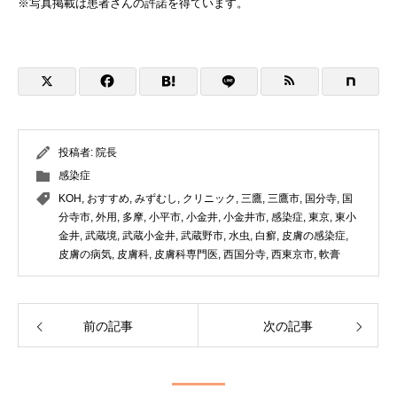
※写真掲載は患者さんの許諾を得ています。
投稿者:
院長
感染症
KOH
,
おすすめ
,
みずむし
,
クリニック
,
三鷹
,
三鷹市
,
国分寺
,
国
分寺市
,
外用
,
多摩
,
小平市
,
小金井
,
小金井市
,
感染症
,
東京
,
東小
金井
,
武蔵境
,
武蔵小金井
,
武蔵野市
,
水虫
,
白癬
,
皮膚の感染症
,
皮膚の病気
,
皮膚科
,
皮膚科専門医
,
西国分寺
,
西東京市
,
軟膏
前の記事
次の記事