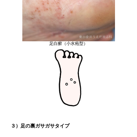
足白癬（小水疱型）
３）足の裏ガサガサタイプ