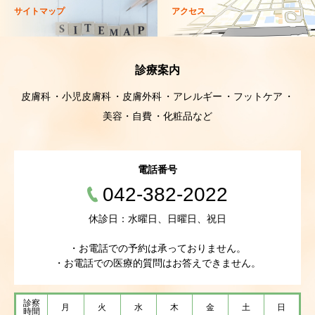
サイトマップ
アクセス
診療案内
皮膚科
小児皮膚科
皮膚外科
アレルギー
フットケア
美容・自費
化粧品など
電話番号
042-382-2022
休診日：水曜日、日曜日、祝日
・お電話での予約は承っておりません。
・お電話での医療的質問はお答えできません。
診察
月
火
水
木
金
土
日
時間