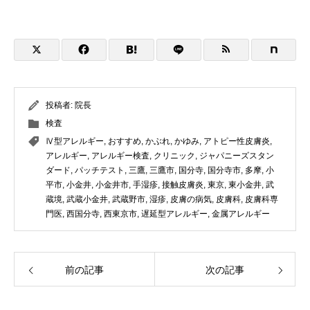
投稿者:
院長
検査
Ⅳ型アレルギー
,
おすすめ
,
かぶれ
,
かゆみ
,
アトピー性皮膚炎
,
アレルギー
,
アレルギー検査
,
クリニック
,
ジャパニーズスタン
ダード
,
パッチテスト
,
三鷹
,
三鷹市
,
国分寺
,
国分寺市
,
多摩
,
小
平市
,
小金井
,
小金井市
,
手湿疹
,
接触皮膚炎
,
東京
,
東小金井
,
武
蔵境
,
武蔵小金井
,
武蔵野市
,
湿疹
,
皮膚の病気
,
皮膚科
,
皮膚科専
門医
,
西国分寺
,
西東京市
,
遅延型アレルギー
,
金属アレルギー
前の記事
次の記事