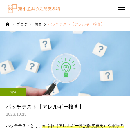
ブログ
検査
パッチテスト【アレルギー検査】
感染症
円形脱毛症
水虫（足白癬）を放置する
円形脱毛症になぜ「光
検査
べきではない理由
効くの？
～エキシマライト（紫
パッチテスト【アレルギー検査】
療法）の効果について
2023.10.18
パッチテストとは、
かぶれ（アレルギー性接触皮膚炎）や薬疹の