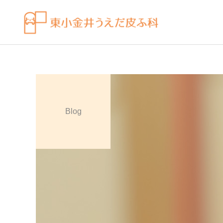
Blog
皮膚科の薬
感染症
ビラノア（ビラスチン）を
水虫（足白癬）を放置する
「空腹時」のタイミングで
べきではない理由
飲むコツ