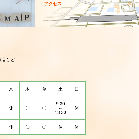
アクセス
粧品など
水
木
金
土
日
9:30
休
〇
〇
～
休
13:30
休
〇
〇
休
休