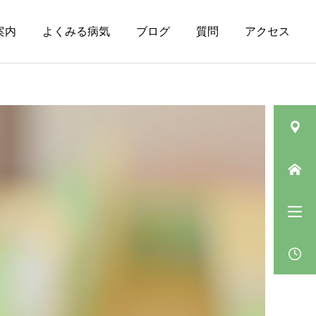
案内
よくみる病気
ブログ
質問
アクセス
皮膚の病気（その
ニキビ
他）
肛門垂について
ベピオウォッシュゲルの
「5〜10分」の待ち時間の
過ごし方