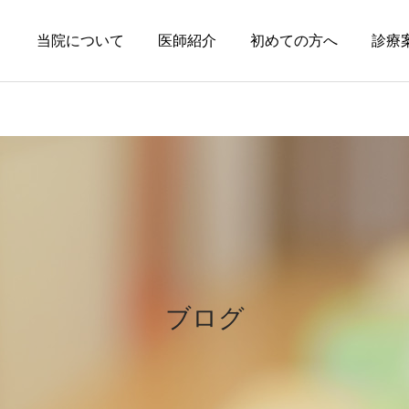
当院について
医師紹介
初めての方へ
診療
円形脱毛症
皮膚科の薬
円形脱毛症になぜ「光」が
オーソライズド・ジェネリ
効くの？
ック（AG）という選択肢
ブログ
～エキシマライト（紫外線
療法）の効果について～