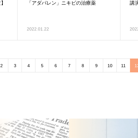
査】
「アダパレン」ニキビの治療薬
講
2022.01.22
202
2
3
4
5
6
7
8
9
10
11
1