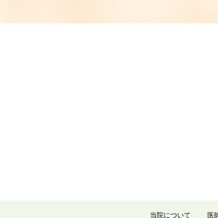
当院について
医