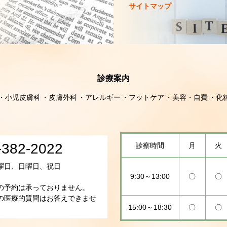
サイトマップ
診療案内
小児皮膚科
皮膚外科
アレルギー
フットケア
美容・自費
化
-382-2022
診察時間
月
火
曜日、日曜日、祝日
9:30～13:00
〇
〇
の予約は承っておりません。
の医療的質問はお答えできませ
15:00～18:30
〇
〇