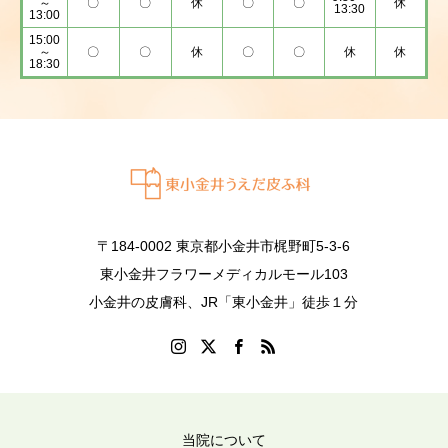
～
〇
〇
休
〇
〇
休
13:30
13:00
15:00
～
〇
〇
休
〇
〇
休
休
18:30
〒184-0002 東京都小金井市梶野町5-3-6
東小金井フラワーメディカルモール103
小金井の皮膚科、JR「東小金井」徒歩１分
当院について