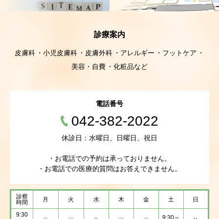
診療案内
皮膚科
小児皮膚科
皮膚外科
アレルギー
フットケア
美容・自費
化粧品など
電話番号
042-382-2022
休診日：水曜日、日曜日、祝日
・お電話での予約は承っておりません。
・お電話での医療的質問はお答えできません。
診察
月
火
水
木
金
土
日
時間
9:30
9:30～