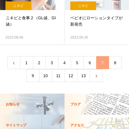
ニキビ
ニキビ
ニキビと食事２（GL値、GI
ベピオにローションタイプが
値）
新発売
2023.08.06
2023.06.30
1
2
3
4
5
6
7
8
9
10
11
12
13
お知らせ
ブログ
サイトマップ
アクセス