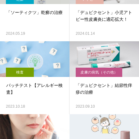
「ソーティクツ」乾癬の治療
「デュピクセント」小児アト
ピー性皮膚炎に適応拡大！
2024.05.19
2024.01.14
検査
皮膚の病気（その他）
パッチテスト【アレルギー検
「デュピクセント」結節性痒
査】
疹の治療
2023.10.18
2023.09.10