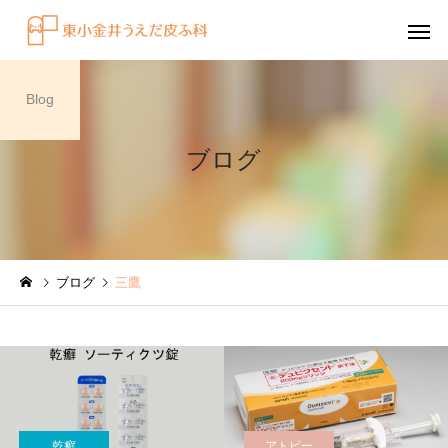
Blog
ブログ
感染症
円形脱毛症
ブログ
三鷹
水虫（足白癬）を放置する
円形脱毛症になぜ「光
べきではない理由
効くの？
～エキシマライト（紫
療法）の効果について
乾癬
アトピー