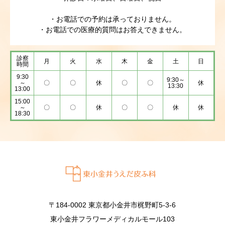
・お電話での予約は承っておりません。
・お電話での医療的質問はお答えできません。
診察
月
火
水
木
金
土
日
時間
9:30
9:30～
～
〇
〇
休
〇
〇
休
13:30
13:00
15:00
～
〇
〇
休
〇
〇
休
休
18:30
〒184-0002 東京都小金井市梶野町5-3-6
東小金井フラワーメディカルモール103