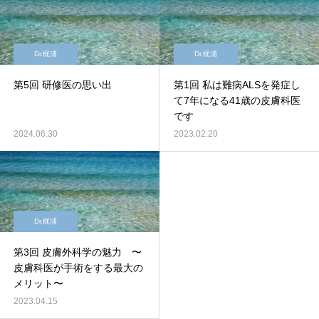
Dr.梶浦
Dr.梶浦
第5回 研修医の思い出
第1回 私は難病ALSを発症し
て7年になる41歳の皮膚科医
です
2024.06.30
2023.02.20
Dr.梶浦
第3回 皮膚外科学の魅力 〜
皮膚科医が手術をする最大の
メリット〜
2023.04.15