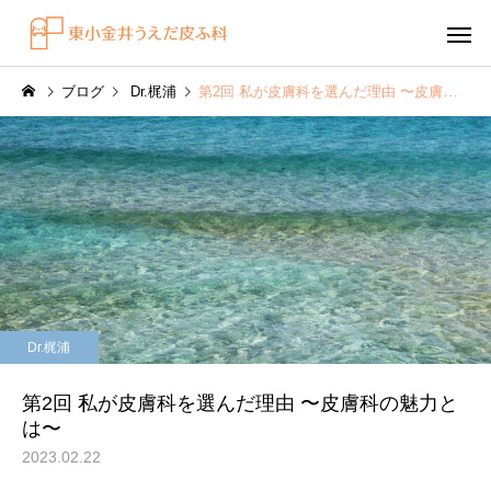
ブログ
Dr.梶浦
第2回 私が皮膚科を選んだ理由 〜皮膚科の魅力とは〜
感染症
円形脱毛症
水虫（足白癬）を放置する
円形脱毛症になぜ「光
Dr.梶浦
べきではない理由
効くの？
～エキシマライト（紫
第2回 私が皮膚科を選んだ理由 〜皮膚科の魅力と
療法）の効果について
は〜
2023.02.22