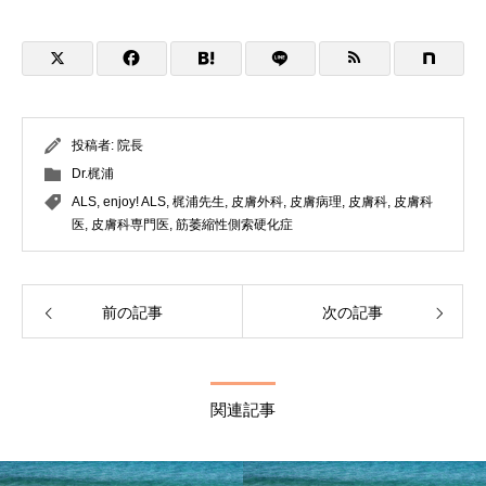
投稿者:
院長
Dr.梶浦
ALS
,
enjoy! ALS
,
梶浦先生
,
皮膚外科
,
皮膚病理
,
皮膚科
,
皮膚科
医
,
皮膚科専門医
,
筋萎縮性側索硬化症
前の記事
次の記事
関連記事