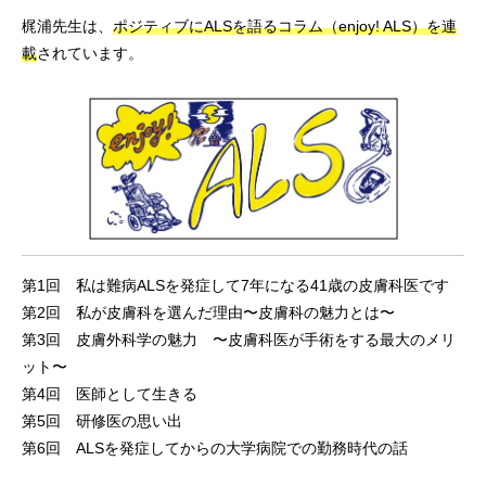
梶浦先生は、
ポジティブにALSを語るコラム（
enjoy! ALS
）を連
載
されています。
第1回 私は難病ALSを発症して7年になる41歳の皮膚科医です
第2回 私が皮膚科を選んだ理由〜皮膚科の魅力とは〜
第3回 皮膚外科学の魅力 〜皮膚科医が手術をする最大のメリ
ット〜
第4回 医師として生きる
第5回 研修医の思い出
第6回 ALSを発症してからの大学病院での勤務時代の話