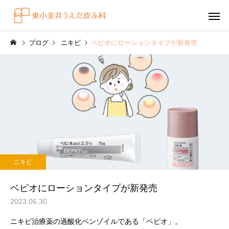
ブログ
ニキビ
ベピオにローションタイプが新発売
感染症
円形脱毛症
水虫（足白癬）を放置する
円形脱毛症になぜ「光
ニキビ
べきではない理由
効くの？
～エキシマライト（紫
ベピオにローションタイプが新発売
療法）の効果について
2023.06.30
ニキビ治療薬の過酸化ベンゾイルである「ベピオ」。