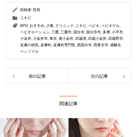
投稿者:
院長
ニキビ
BPO
,
おすすめ
,
ざ瘡
,
クリニック
,
ニキビ
,
ベピオ
,
ベピオゲル
,
ベピオローション
,
三鷹
,
三鷹市
,
国分寺
,
国分寺市
,
多摩
,
小平市
,
小金井
,
小金井市
,
東京
,
東小金井
,
武蔵境
,
武蔵小金井
,
武蔵野市
,
皮膚の病気
,
皮膚科
,
皮膚科専門医
,
西国分寺
,
西東京市
,
過酸化
ベンゾイル
前の記事
次の記事
関連記事