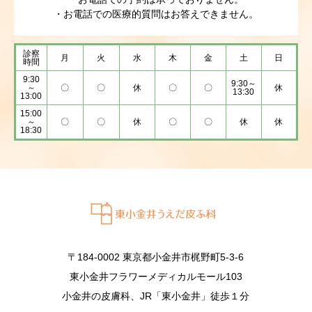
・お電話での医療的質問はお答えできません。
診察
月
火
水
木
金
土
日
時間
9:30
9:30～
～
〇
〇
休
〇
〇
休
13:30
13:00
15:00
～
〇
〇
休
〇
〇
休
休
18:30
〒184-0002 東京都小金井市梶野町5-3-6
東小金井フラワーメディカルモール103
小金井の皮膚科、JR「東小金井」徒歩１分