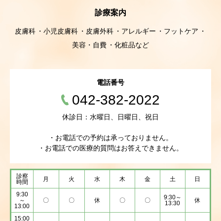
診療案内
皮膚科
小児皮膚科
皮膚外科
アレルギー
フットケア
美容・自費
化粧品など
電話番号
042-382-2022
休診日：水曜日、日曜日、祝日
・お電話での予約は承っておりません。
・お電話での医療的質問はお答えできません。
診察
月
火
水
木
金
土
日
時間
9:30
9:30～
～
〇
〇
休
〇
〇
休
13:30
13:00
15:00