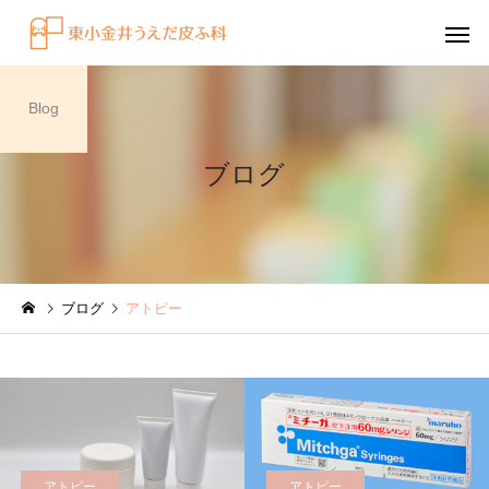
Blog
ブログ
感染症
円形脱毛症
ブログ
アトピー
水虫（足白癬）を放置する
円形脱毛症になぜ「光
べきではない理由
効くの？
～エキシマライト（紫
療法）の効果について
アトピー
アトピー