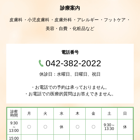
診療案内
皮膚科
小児皮膚科
皮膚外科
アレルギー
フットケア
美容・自費
化粧品など
電話番号
042-382-2022
休診日：水曜日、日曜日、祝日
・お電話での予約は承っておりません。
・お電話での医療的質問はお答えできません。
診察
月
火
水
木
金
土
日
時間
9:30
9:30～
～
〇
〇
休
〇
〇
休
13:30
13:00
15:00