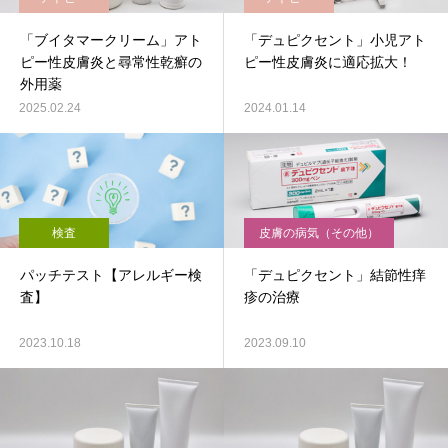
「ブイタマークリーム」アト
「デュピクセント」小児アト
ピー性皮膚炎と尋常性乾癬の
ピー性皮膚炎に適応拡大！
外用薬
2025.02.24
2024.01.14
検査
皮膚の病気（その他）
パッチテスト【アレルギー検
「デュピクセント」結節性痒
査】
疹の治療
2023.10.18
2023.09.10