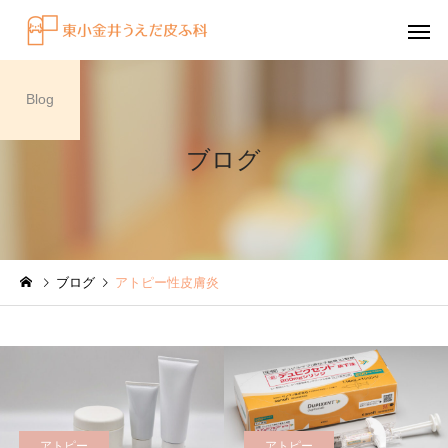
Blog
ブログ
感染症
円形脱毛症
ブログ
アトピー性皮膚炎
水虫（足白癬）を放置する
円形脱毛症になぜ「光
べきではない理由
効くの？
～エキシマライト（紫
療法）の効果について
アトピー
アトピー