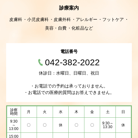
診療案内
皮膚科
小児皮膚科
皮膚外科
アレルギー
フットケア
美容・自費
化粧品など
電話番号
042-382-2022
休診日：水曜日、日曜日、祝日
・お電話での予約は承っておりません。
・お電話での医療的質問はお答えできません。
診察
月
火
水
木
金
土
日
時間
9:30
9:30～
～
〇
〇
休
〇
〇
休
13:30
13:00
15:00