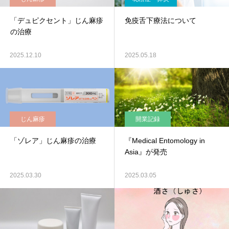
「デュピクセント」じん麻疹
免疫舌下療法について
の治療
2025.12.10
2025.05.18
じん麻疹
開業記録
「ゾレア」じん麻疹の治療
『Medical Entomology in
Asia』が発売
2025.03.30
2025.03.05