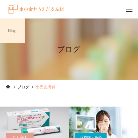
Blog
ブログ
感染症
円形脱毛症
ブログ
小児皮膚科
水虫（足白癬）を放置する
円形脱毛症になぜ「光
べきではない理由
効くの？
～エキシマライト（紫
療法）の効果について
じん麻疹
花粉症・鼻炎