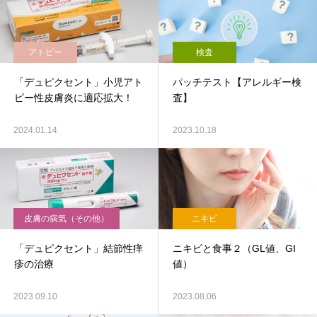
アトピー
検査
「デュピクセント」小児アト
パッチテスト【アレルギー検
ピー性皮膚炎に適応拡大！
査】
2024.01.14
2023.10.18
皮膚の病気（その他）
ニキビ
「デュピクセント」結節性痒
ニキビと食事２（GL値、GI
疹の治療
値）
2023.09.10
2023.08.06