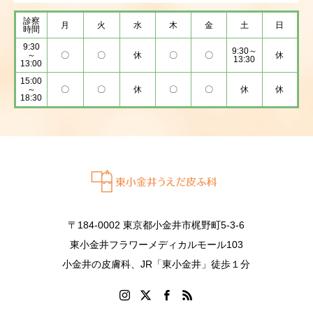
診察
月
火
水
木
金
土
日
時間
9:30
9:30～
～
〇
〇
休
〇
〇
休
13:30
13:00
15:00
～
〇
〇
休
〇
〇
休
休
18:30
〒184-0002 東京都小金井市梶野町5-3-6
東小金井フラワーメディカルモール103
小金井の皮膚科、JR「東小金井」徒歩１分