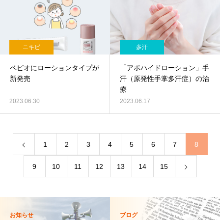
ニキビ
多汗
ベピオにローションタイプが
「アポハイドローション」手
新発売
汗（原発性手掌多汗症）の治
療
2023.06.30
2023.06.17
1
2
3
4
5
6
7
8
9
10
11
12
13
14
15
お知らせ
ブログ