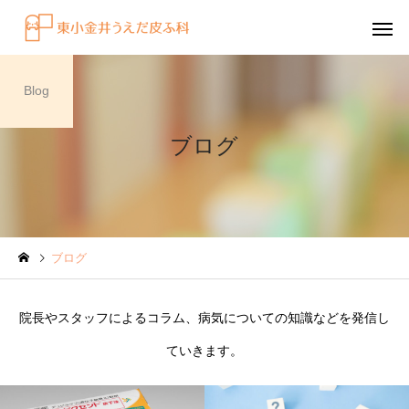
Blog
ブログ
感染症
円形脱毛症
ブログ
水虫（足白癬）を放置する
円形脱毛症になぜ「光
べきではない理由
効くの？
院長やスタッフによるコラム、病気についての知識などを発信し
～エキシマライト（紫
ていきます。
療法）の効果について