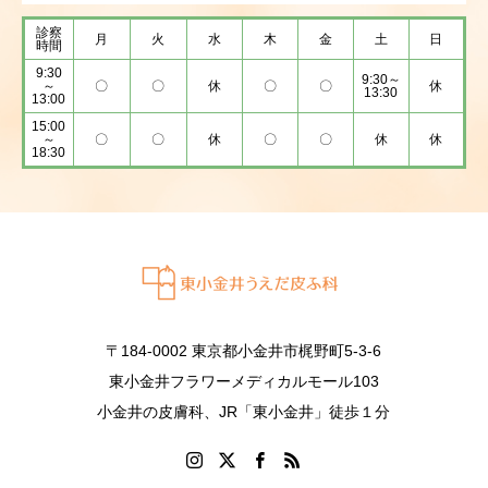
診察
月
火
水
木
金
土
日
時間
9:30
9:30～
～
〇
〇
休
〇
〇
休
13:30
13:00
15:00
～
〇
〇
休
〇
〇
休
休
18:30
〒184-0002 東京都小金井市梶野町5-3-6
東小金井フラワーメディカルモール103
小金井の皮膚科、JR「東小金井」徒歩１分