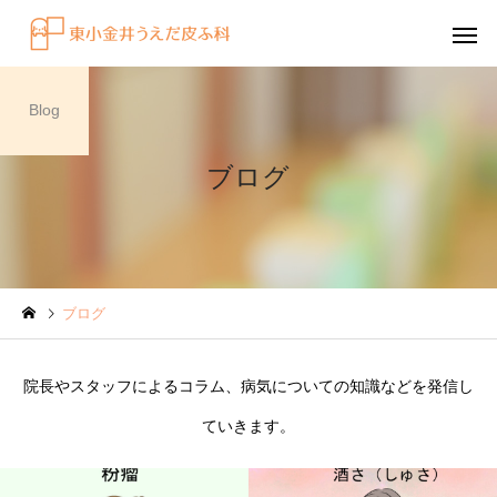
Blog
ブログ
感染症
円形脱毛症
ブログ
水虫（足白癬）を放置する
円形脱毛症になぜ「光
べきではない理由
効くの？
院長やスタッフによるコラム、病気についての知識などを発信し
～エキシマライト（紫
ていきます。
療法）の効果について