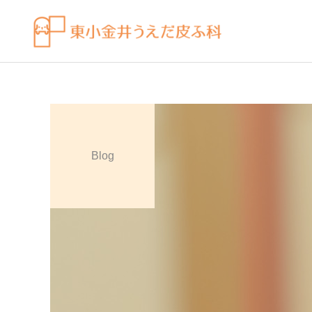
Blog
皮膚科の薬
感染症
ビラノア（ビラスチン）を
水虫（足白癬）を放置する
「空腹時」のタイミングで
べきではない理由
飲むコツ