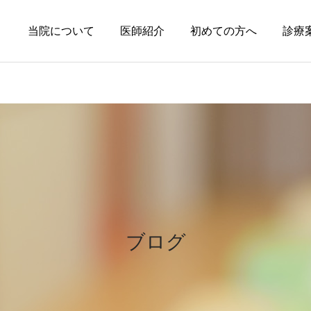
当院について
医師紹介
初めての方へ
診療
円形脱毛症
皮膚科の薬
円形脱毛症になぜ「光」が
オーソライズド・ジェネリ
効くの？
ック（AG）という選択肢
ブログ
～エキシマライト（紫外線
療法）の効果について～