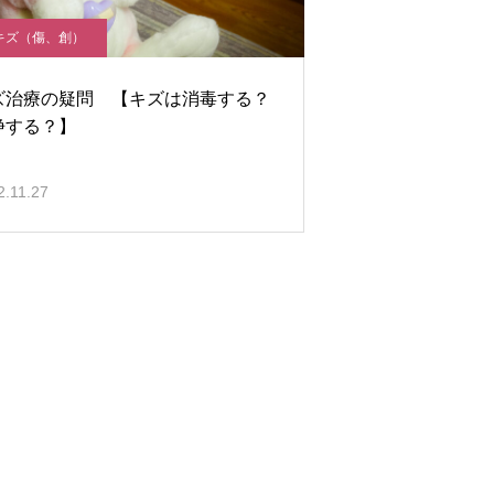
キズ（傷、創）
ズ治療の疑問 【キズは消毒する？
浄する？】
2.11.27