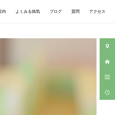
案内
よくみる病気
ブログ
質問
アクセス
皮膚の病気（その
ニキビ
他）
肛門垂について
ベピオウォッシュゲルの
「5〜10分」の待ち時間の
過ごし方