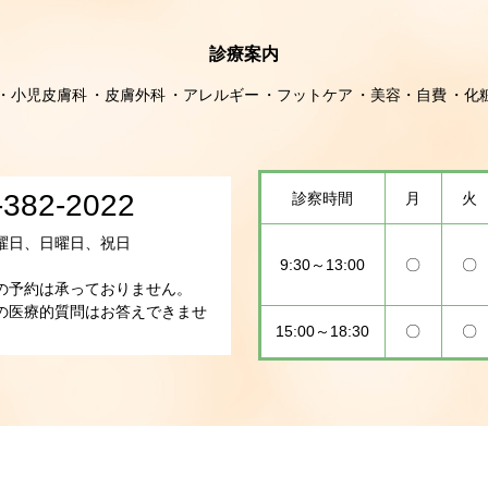
診療案内
小児皮膚科
皮膚外科
アレルギー
フットケア
美容・自費
化
-382-2022
診察時間
月
火
曜日、日曜日、祝日
9:30～13:00
〇
〇
の予約は承っておりません。
の医療的質問はお答えできませ
15:00～18:30
〇
〇