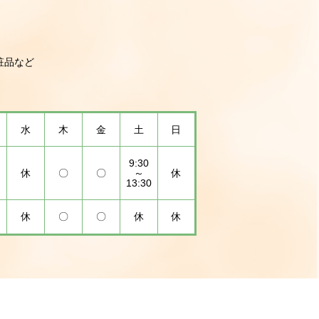
粧品など
水
木
金
土
日
9:30
休
〇
〇
～
休
13:30
休
〇
〇
休
休