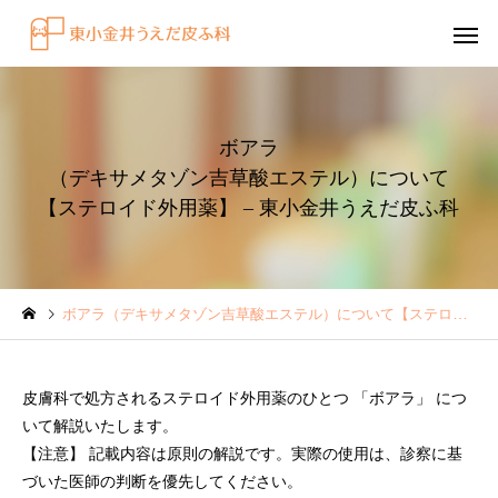
ボアラ
（デキサメタゾン吉草酸エステル）について
【ステロイド外用薬】 – 東小金井うえだ皮ふ科
感染症
円形脱毛症
ボアラ（デキサメタゾン吉草酸エステル）について【ステロイド外用薬】 – 東小金井うえだ皮ふ科
水虫（足白癬）を放置する
円形脱毛症になぜ「光
べきではない理由
効くの？
皮膚科で処方されるステロイド外用薬のひとつ 「ボアラ」 につ
～エキシマライト（紫
いて解説いたします。
療法）の効果について
【注意】 記載内容は原則の解説です。実際の使用は、診察に基
づいた医師の判断を優先してください。