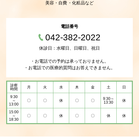
美容・自費
化粧品など
電話番号
042-382-2022
休診日：水曜日、日曜日、祝日
・お電話での予約は承っておりません。
・お電話での医療的質問はお答えできません。
診察
月
火
水
木
金
土
日
時間
9:30
9:30～
～
〇
〇
休
〇
〇
休
13:30
13:00
15:00
～
〇
〇
休
〇
〇
休
休
18:30