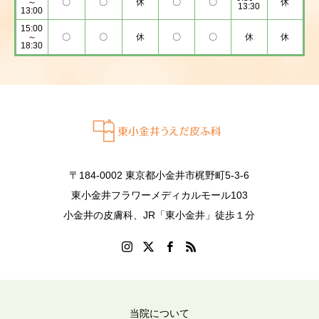
～
〇
〇
休
〇
〇
休
13:30
13:00
15:00
～
〇
〇
休
〇
〇
休
休
18:30
〒184-0002 東京都小金井市梶野町5-3-6
東小金井フラワーメディカルモール103
小金井の皮膚科、JR「東小金井」徒歩１分
当院について