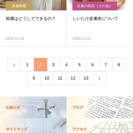
皮膚腫瘍
皮膚の病気（その他）
粉瘤はどうしてできるの？
しいたけ皮膚炎について
2025.12.30
2025.12.21
1
2
3
4
5
6
7
8
9
10
11
12
13
お知らせ
ブログ
サイトマップ
アクセス