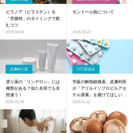
ビラノア（ビラスチン）を
モンドール病について
「空腹時」のタイミングで飲
むコツ
2026.04.08
2026.03.22
皮膚科の薬
OTC医薬品
塗り薬の「リンデロン」には
市販の解熱鎮痛薬、皮膚科医
種類がある？似た名前でも全
が「アリルイソプロピルアセ
然違う！
チル尿素」を避けてほしい理
由！
2026.02.04
2026.01.11