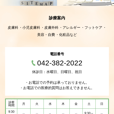
診療案内
皮膚科
小児皮膚科
皮膚外科
アレルギー
フットケア
美容・自費
化粧品など
電話番号
042-382-2022
休診日：水曜日、日曜日、祝日
・お電話での予約は承っておりません。
・お電話での医療的質問はお答えできません。
診察
月
火
水
木
金
土
日
時間
9:30
9:30～