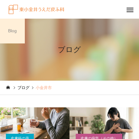
Blog
ブログ
感染症
円形脱毛症
ブログ
小金井市
水虫（足白癬）を放置する
円形脱毛症になぜ「光
べきではない理由
効くの？
～エキシマライト（紫
療法）の効果について
皮膚科の薬
皮膚の病気（その他）