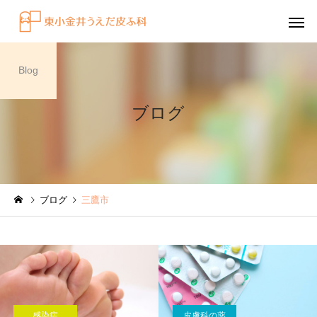
Blog
ブログ
感染症
円形脱毛症
ブログ
三鷹市
水虫（足白癬）を放置する
円形脱毛症になぜ「光
べきではない理由
効くの？
～エキシマライト（紫
療法）の効果について
感染症
皮膚科の薬