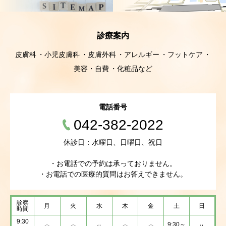
診療案内
皮膚科
小児皮膚科
皮膚外科
アレルギー
フットケア
美容・自費
化粧品など
電話番号
042-382-2022
休診日：水曜日、日曜日、祝日
・お電話での予約は承っておりません。
・お電話での医療的質問はお答えできません。
診察
月
火
水
木
金
土
日
時間
9:30
9:30～