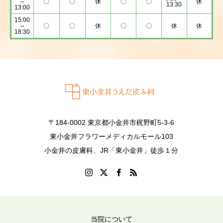
～
〇
〇
休
〇
〇
休
13:30
13:00
15:00
～
〇
〇
休
〇
〇
休
休
18:30
〒184-0002 東京都小金井市梶野町5-3-6
東小金井フラワーメディカルモール103
小金井の皮膚科、JR「東小金井」徒歩１分
当院について