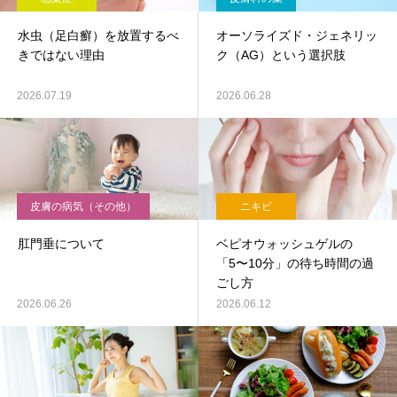
水虫（足白癬）を放置するべ
オーソライズド・ジェネリッ
きではない理由
ク（AG）という選択肢
2026.07.19
2026.06.28
皮膚の病気（その他）
ニキビ
肛門垂について
ベピオウォッシュゲルの
「5〜10分」の待ち時間の過
ごし方
2026.06.26
2026.06.12