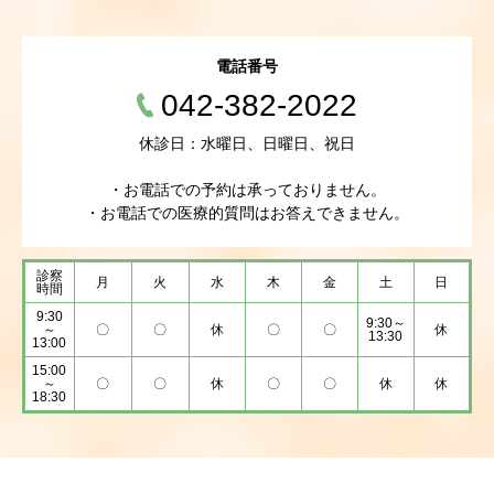
電話番号
042-382-2022
休診日：水曜日、日曜日、祝日
・お電話での予約は承っておりません。
・お電話での医療的質問はお答えできません。
診察
月
火
水
木
金
土
日
時間
9:30
9:30～
～
〇
〇
休
〇
〇
休
13:30
13:00
15:00
～
〇
〇
休
〇
〇
休
休
18:30