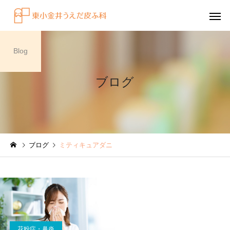
Blog
ブログ
感染症
円形脱毛症
ブログ
ミティキュアダニ
水虫（足白癬）を放置する
円形脱毛症になぜ「光
べきではない理由
効くの？
～エキシマライト（紫
療法）の効果について
花粉症・鼻炎