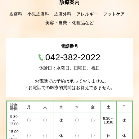
診療案内
皮膚科
小児皮膚科
皮膚外科
アレルギー
フットケア
美容・自費
化粧品など
電話番号
042-382-2022
休診日：水曜日、日曜日、祝日
・お電話での予約は承っておりません。
・お電話での医療的質問はお答えできません。
診察
月
火
水
木
金
土
日
時間
9:30
9:30～
～
〇
〇
休
〇
〇
休
13:30
13:00
15:00
～
〇
〇
休
〇
〇
休
休