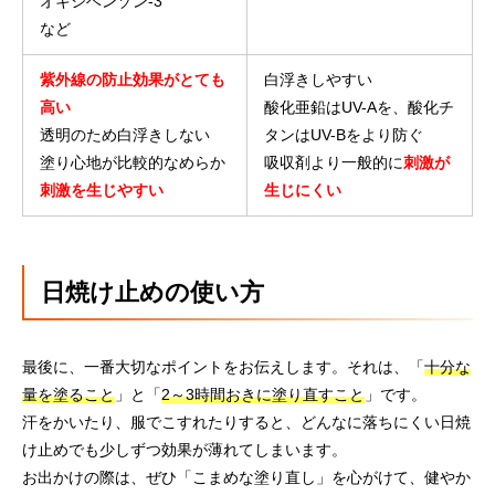
オキシベンゾン-3
など
紫外線の防止効果がとても
白浮きしやすい
高い
酸化亜鉛はUV-Aを、酸化チ
透明のため白浮きしない
タンはUV-Bをより防ぐ
塗り心地が比較的なめらか
吸収剤より一般的に
刺激が
刺激を生じやすい
生じにくい
日焼け止めの使い方
最後に、一番大切なポイントをお伝えします。それは、「
十分な
量を塗ること
」と「
2～3時間おきに塗り直すこと
」です。
汗をかいたり、服でこすれたりすると、どんなに落ちにくい日焼
け止めでも少しずつ効果が薄れてしまいます。
お出かけの際は、ぜひ「こまめな塗り直し」を心がけて、健やか