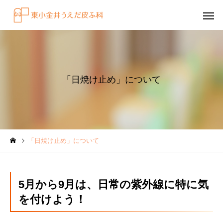
「日焼け止め」について
感染症
円形脱毛症
「日焼け止め」について
水虫（足白癬）を放置する
円形脱毛症になぜ「光
べきではない理由
効くの？
～エキシマライト（紫
5月から9月は、日常の紫外線に特に気
療法）の効果について
を付けよう！