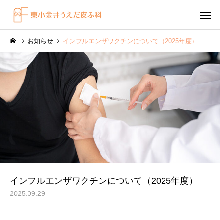
お知らせ
インフルエンザワクチンについて（2025年度）
感染症
円形脱毛症
水虫（足白癬）を放置する
円形脱毛症になぜ「光
べきではない理由
効くの？
～エキシマライト（紫
インフルエンザワクチンについて（2025年度）
療法）の効果について
2025.09.29