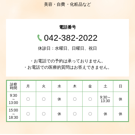
美容・自費
化粧品など
電話番号
042-382-2022
休診日：水曜日、日曜日、祝日
・お電話での予約は承っておりません。
・お電話での医療的質問はお答えできません。
診察
月
火
水
木
金
土
日
時間
9:30
9:30～
～
〇
〇
休
〇
〇
休
13:30
13:00
15:00
～
〇
〇
休
〇
〇
休
休
18:30