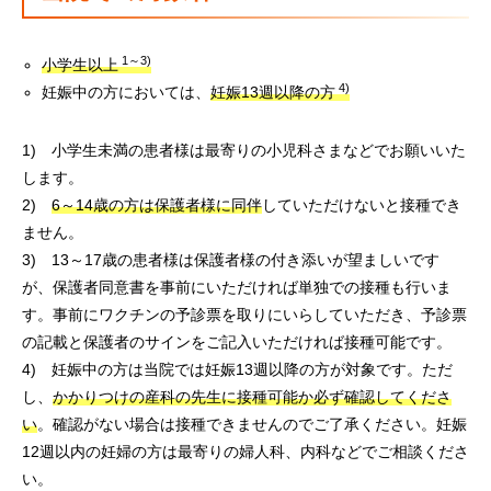
1～3)
小学生以上
4)
妊娠中の方においては、
妊娠13週以降の方
1) 小学生未満の患者様は最寄りの小児科さまなどでお願いいた
します。
2)
6～14歳の方は保護者様に同伴
していただけないと接種でき
ません。
3) 13～17歳の患者様は保護者様の付き添いが望ましいです
が、保護者同意書を事前にいただければ単独での接種も行いま
す。事前にワクチンの予診票を取りにいらしていただき、予診票
の記載と保護者のサインをご記入いただければ接種可能です。
4) 妊娠中の方は当院では妊娠13週以降の方が対象です。ただ
し、
かかりつけの産科の先生に接種可能か必ず確認してくださ
い
。確認がない場合は接種できませんのでご了承ください。妊娠
12週以内の妊婦の方は最寄りの婦人科、内科などでご相談くださ
い。