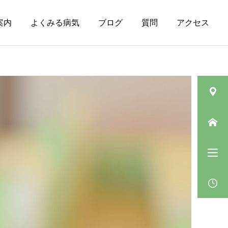
案内
よくみる病気
ブログ
質問
アクセス
皮膚の病気（その
ニキビ
他）
肛門垂について
ベピオウォッシュゲルの
「5〜10分」の待ち時間の
過ごし方