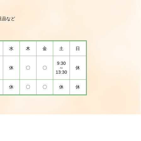
粧品など
水
木
金
土
日
9:30
休
〇
〇
～
休
13:30
休
〇
〇
休
休