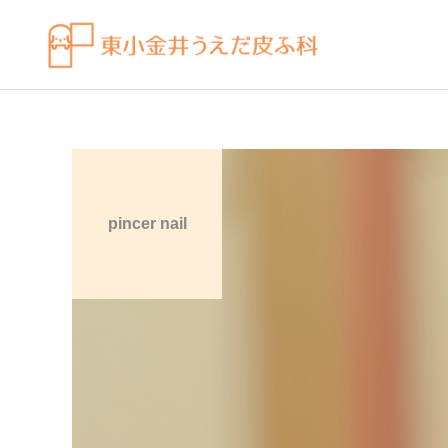
pincer nail
皮膚科の薬
感染症
ビラノア（ビラスチン）を
水虫（足白癬）を放置する
「空腹時」のタイミングで
べきではない理由
飲むコツ