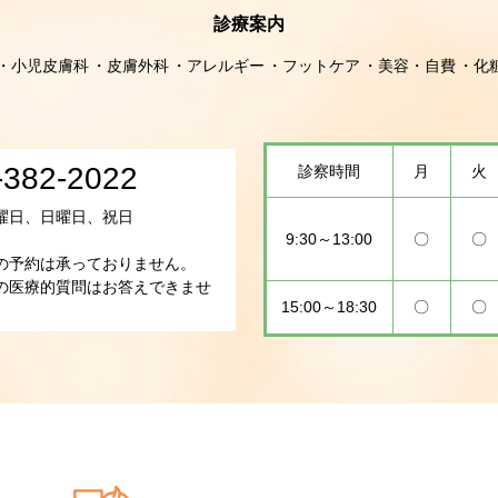
診療案内
小児皮膚科
皮膚外科
アレルギー
フットケア
美容・自費
化
-382-2022
診察時間
月
火
曜日、日曜日、祝日
9:30～13:00
〇
〇
の予約は承っておりません。
の医療的質問はお答えできませ
15:00～18:30
〇
〇