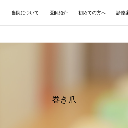
当院について
医師紹介
初めての方へ
診療
円形脱毛症
皮膚科の薬
円形脱毛症になぜ「光」が
オーソライズド・ジェネリ
効くの？
ック（AG）という選択肢
巻き爪
～エキシマライト（紫外線
療法）の効果について～