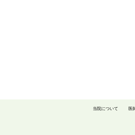
当院について
医