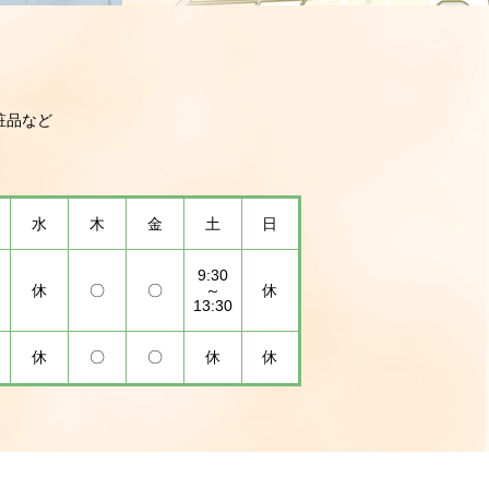
粧品など
水
木
金
土
日
9:30
休
〇
〇
～
休
13:30
休
〇
〇
休
休