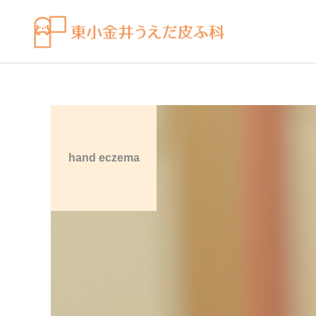
hand eczema
皮膚科の薬
感染症
ビラノア（ビラスチン）を
水虫（足白癬）を放置する
「空腹時」のタイミングで
べきではない理由
飲むコツ