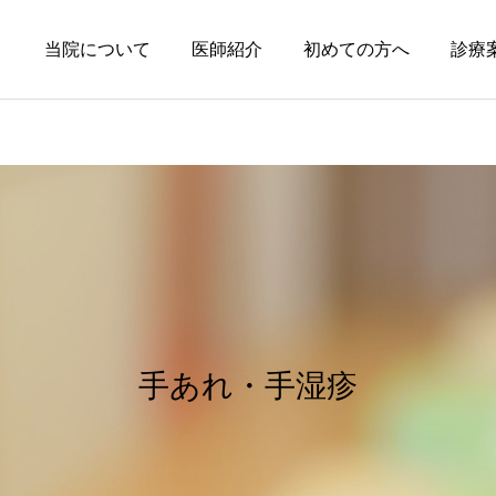
当院について
医師紹介
初めての方へ
診療
円形脱毛症
皮膚科の薬
円形脱毛症になぜ「光」が
オーソライズド・ジェネリ
効くの？
ック（AG）という選択肢
手あれ・手湿疹
～エキシマライト（紫外線
療法）の効果について～