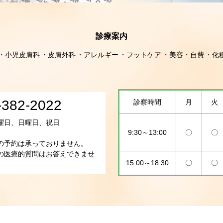
診療案内
小児皮膚科
皮膚外科
アレルギー
フットケア
美容・自費
化
-382-2022
診察時間
月
火
曜日、日曜日、祝日
9:30～13:00
〇
〇
の予約は承っておりません。
の医療的質問はお答えできませ
15:00～18:30
〇
〇