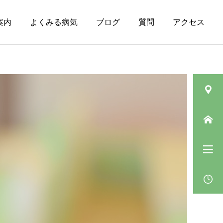
案内
よくみる病気
ブログ
質問
アクセス
皮膚の病気（その
ニキビ
他）
肛門垂について
ベピオウォッシュゲルの
「5〜10分」の待ち時間の
過ごし方