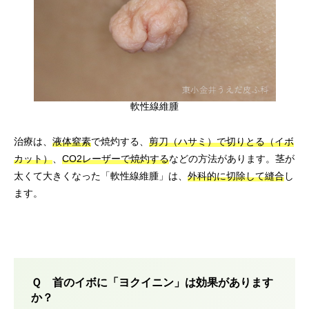
軟性線維腫
治療は、
液体窒素
で焼灼する、
剪刀（ハサミ）で切りとる（イボ
カット）
、
CO2レーザーで焼灼する
などの方法があります。茎が
太くて大きくなった「軟性線維腫」は、
外科的に切除して縫合
し
ます。
Ｑ 首のイボに「ヨクイニン」は効果があります
か？