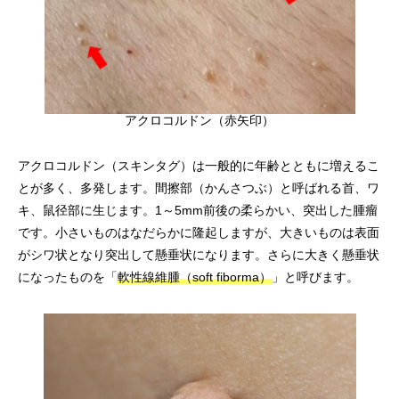
アクロコルドン（赤矢印）
アクロコルドン（スキンタグ）は一般的に年齢とともに増えるこ
とが多く、多発します。間擦部（かんさつぶ）と呼ばれる首、ワ
キ、鼠径部に生じます。1～5mm前後の柔らかい、突出した腫瘤
です。小さいものはなだらかに隆起しますが、大きいものは表面
がシワ状となり突出して懸垂状になります。さらに大きく懸垂状
になったものを「
軟性線維腫（soft fiborma）
」と呼びます。