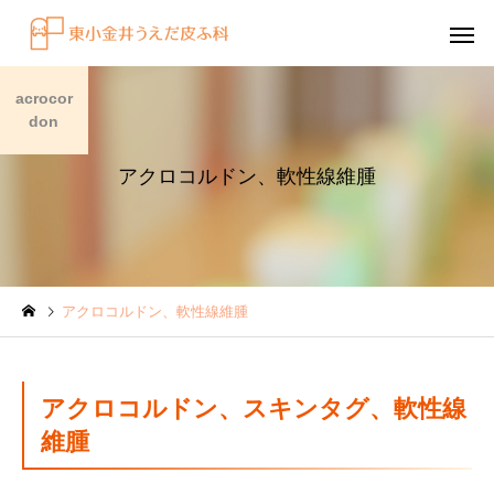
acrocor
don
アクロコルドン、軟性線維腫
感染症
円形脱毛症
アクロコルドン、軟性線維腫
水虫（足白癬）を放置する
円形脱毛症になぜ「光
べきではない理由
効くの？
～エキシマライト（紫
アクロコルドン、スキンタグ、軟性線
療法）の効果について
維腫