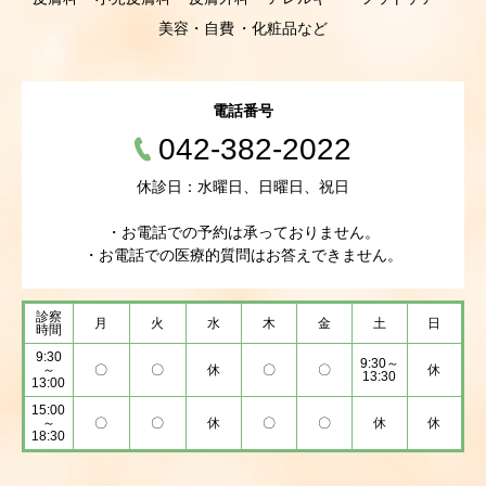
美容・自費
化粧品など
電話番号
042-382-2022
休診日：水曜日、日曜日、祝日
・お電話での予約は承っておりません。
・お電話での医療的質問はお答えできません。
診察
月
火
水
木
金
土
日
時間
9:30
9:30～
～
〇
〇
休
〇
〇
休
13:30
13:00
15:00
～
〇
〇
休
〇
〇
休
休
18:30