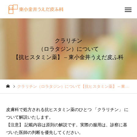
クラリチン
（ロラタジン）について
【抗ヒスタミン薬】 – 東小金井うえだ皮ふ科
感染症
円形脱毛症
クラリチン（ロラタジン）について【抗ヒスタミン薬】 – 東小金井うえだ皮ふ科
水虫（足白癬）を放置する
円形脱毛症になぜ「光
べきではない理由
効くの？
皮膚科で処方される抗ヒスタミン薬のひとつ 「クラリチン」 に
～エキシマライト（紫
ついて解説いたします。
療法）の効果について
【注意】 記載内容は原則の解説です。実際の服用は、診察に基
づいた医師の判断を優先してください。