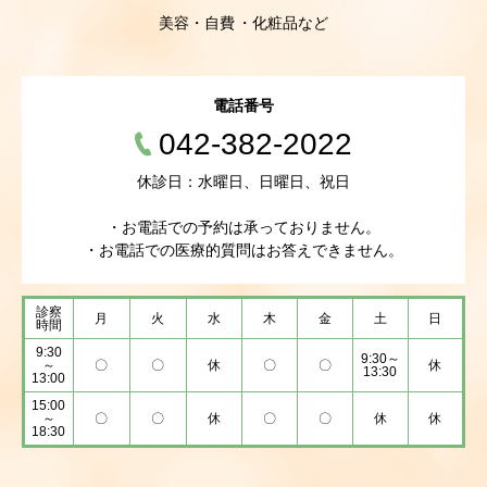
美容・自費
化粧品など
電話番号
042-382-2022
休診日：水曜日、日曜日、祝日
・お電話での予約は承っておりません。
・お電話での医療的質問はお答えできません。
診察
月
火
水
木
金
土
日
時間
9:30
9:30～
～
〇
〇
休
〇
〇
休
13:30
13:00
15:00
～
〇
〇
休
〇
〇
休
休
18:30