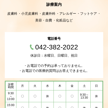
診療案内
皮膚科
小児皮膚科
皮膚外科
アレルギー
フットケア
美容・自費
化粧品など
電話番号
042-382-2022
休診日：水曜日、日曜日、祝日
・お電話での予約は承っておりません。
・お電話での医療的質問はお答えできません。
診察
月
火
水
木
金
土
日
時間
9:30
9:30～
～
〇
〇
休
〇
〇
休
13:30
13:00
15:00