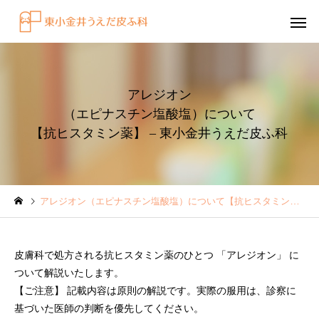
アレジオン
（エピナスチン塩酸塩）について
【抗ヒスタミン薬】 – 東小金井うえだ皮ふ科
感染症
円形脱毛症
アレジオン（エピナスチン塩酸塩）について【抗ヒスタミン薬】 – 東小金井うえだ皮ふ科
水虫（足白癬）を放置する
円形脱毛症になぜ「光
べきではない理由
効くの？
皮膚科で処方される抗ヒスタミン薬のひとつ 「アレジオン」 に
～エキシマライト（紫
ついて解説いたします。
療法）の効果について
【ご注意】 記載内容は原則の解説です。実際の服用は、診察に
基づいた医師の判断を優先してください。