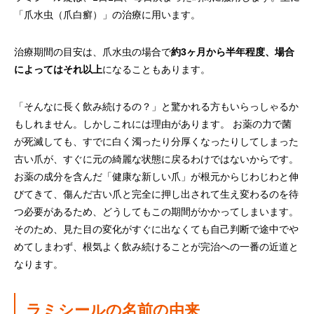
「爪水虫（爪白癬）」の治療に用います。
治療期間の目安は、爪水虫の場合で
約3ヶ月から半年程度、場合
によってはそれ以上
になることもあります。
「そんなに長く飲み続けるの？」と驚かれる方もいらっしゃるか
もしれません。しかしこれには理由があります。 お薬の力で菌
が死滅しても、すでに白く濁ったり分厚くなったりしてしまった
古い爪が、すぐに元の綺麗な状態に戻るわけではないからです。
お薬の成分を含んだ「健康な新しい爪」が根元からじわじわと伸
びてきて、傷んだ古い爪と完全に押し出されて生え変わるのを待
つ必要があるため、どうしてもこの期間がかかってしまいます。
そのため、見た目の変化がすぐに出なくても自己判断で途中でや
めてしまわず、根気よく飲み続けることが完治への一番の近道と
なります。
ラミシールの名前の由来