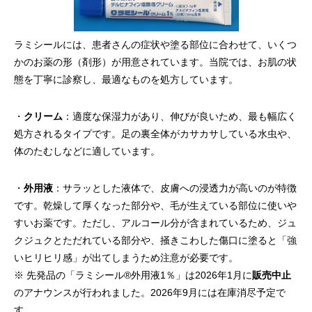
ラミシールには、患者さんの症状や塗る部位に合わせて、いくつ
かのお薬の形（剤形）が用意されています。当院では、お肌の状
態を丁寧に診察し、最適なものを処方しています。
・
クリーム
：適度な保湿力があり、伸びが良いため、最も幅広く
処方されるタイプです。足の裏全体がカサカサしている水虫や、
体のたむしなどに適しています。
・
外用液
：サラッとした液体で、皮膚への浸透力が高いのが特徴
です。乾燥して厚くなった部分や、毛が生えている部位に使いや
すいお薬です。ただし、アルコール分が含まれているため、ジュ
クジュクとただれている部分や、掻きこわした傷口に塗ると「強
いヒリヒリ感」が出てしまうため注意が必要です。
※ 先発品の「ラミシール®外用液1％」は2026年1月に
販売中止
のアナウンスが行われました。2026年9月には在庫消尽予定で
す。