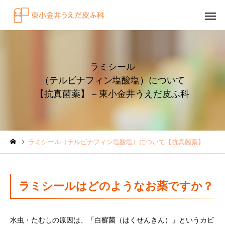
ラミシール
（テルビナフィン塩酸塩）について
【抗真菌薬】 – 東小金井うえだ皮ふ科
感染症
円形脱毛症
ラミシール（テルビナフィン塩酸塩）について【抗真菌薬】 – 東小金井うえだ皮ふ科
水虫（足白癬）を放置する
円形脱毛症になぜ「光
べきではない理由
効くの？
～エキシマライト（紫
ラミシールはどのようなお薬ですか？
療法）の効果について
水虫・たむしの原因は、「白癬菌（はくせんきん）」というカビ