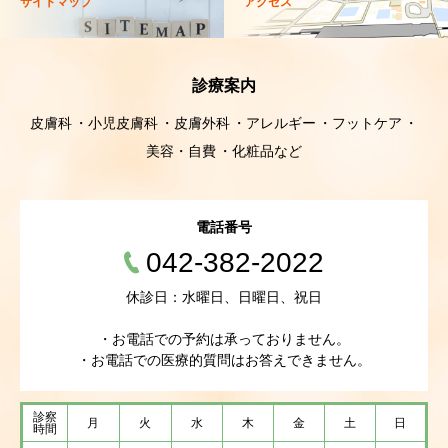
サイトマップ
アクセス
診療案内
皮膚科
小児皮膚科
皮膚外科
アレルギー
フットケア
美容・自費
化粧品など
電話番号
042-382-2022
休診日：水曜日、日曜日、祝日
・お電話での予約は承っておりません。
・お電話での医療的質問はお答えできません。
診察
月
火
水
木
金
土
日
時間