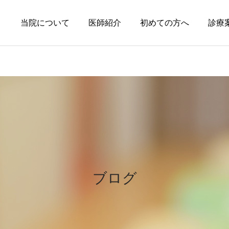
当院について
医師紹介
初めての方へ
診療
円形脱毛症
皮膚科の薬
円形脱毛症になぜ「光」が
オーソライズド・ジェネリ
効くの？
ック（AG）という選択肢
ブログ
～エキシマライト（紫外線
療法）の効果について～