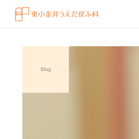
Blog
皮膚科の薬
感染症
ビラノア（ビラスチン）を
水虫（足白癬）を放置する
「空腹時」のタイミングで
べきではない理由
飲むコツ