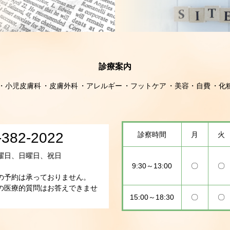
診療案内
小児皮膚科
皮膚外科
アレルギー
フットケア
美容・自費
化
-382-2022
診察時間
月
火
曜日、日曜日、祝日
9:30～13:00
〇
〇
の予約は承っておりません。
の医療的質問はお答えできませ
15:00～18:30
〇
〇