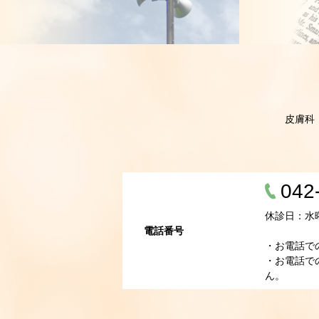
皮膚科
042
休診日：水
電話番号
・お電話で
・お電話で
ん。