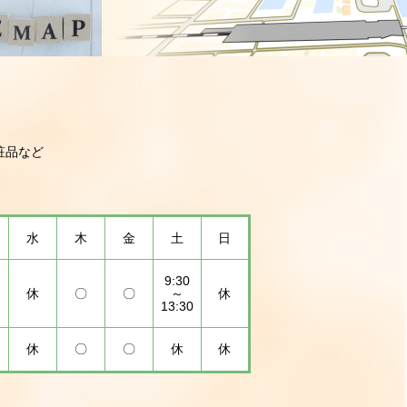
粧品など
水
木
金
土
日
9:30
休
〇
〇
～
休
13:30
休
〇
〇
休
休