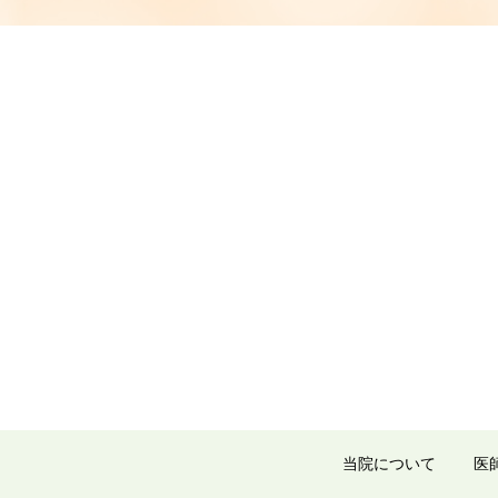
当院について
医