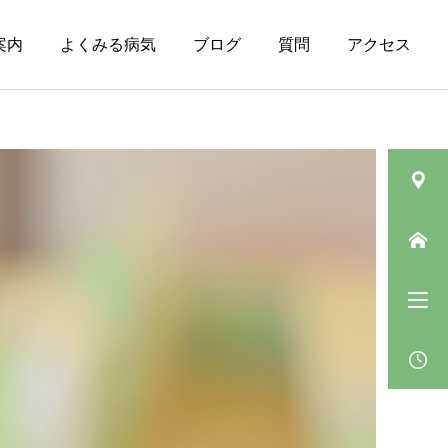
案内
よくみる病気
ブログ
質問
アクセス
皮膚の病気（その
ニキビ
他）
肛門垂について
ベピオウォッシュゲルの
「5〜10分」の待ち時間の
過ごし方