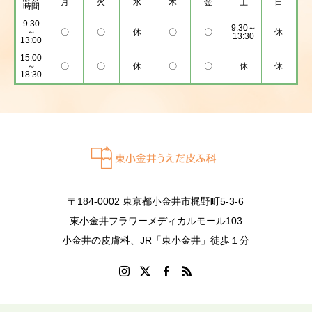
月
火
水
木
金
土
日
時間
9:30
9:30～
～
〇
〇
休
〇
〇
休
13:30
13:00
15:00
～
〇
〇
休
〇
〇
休
休
18:30
〒184-0002 東京都小金井市梶野町5-3-6
東小金井フラワーメディカルモール103
小金井の皮膚科、JR「東小金井」徒歩１分