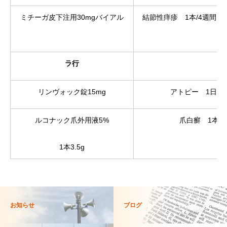
ミチーガ皮下注用30mgバイアル
結節性痒疹 1本/4週間（
ラ行
リンヴォック錠15mg
アトピー 1日1
ルコナック爪外用液5%
爪白癬 1本
1本3.5g
お知らせ
ブログ