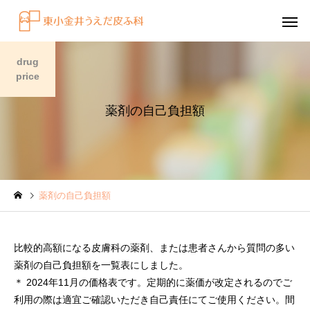
drug
price
薬剤の自己負担額
感染症
円形脱毛症
薬剤の自己負担額
水虫（足白癬）を放置する
円形脱毛症になぜ「光
べきではない理由
効くの？
比較的高額になる皮膚科の薬剤、または患者さんから質問の多い
～エキシマライト（紫
薬剤の自己負担額を一覧表にしました。
療法）の効果について
＊ 2024年11月の価格表です。定期的に薬価が改定されるのでご
利用の際は適宜ご確認いただき自己責任にてご使用ください。間