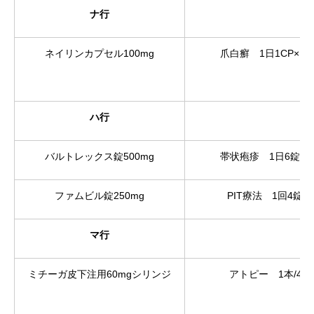
ナ行
ネイリンカプセル100mg
爪白癬 1日1CP×1
ハ行
バルトレックス錠500mg
帯状疱疹 1日6錠×7
ファムビル錠250mg
PIT療法 1回4錠×
マ行
ミチーガ皮下注用60mgシリンジ
アトピー 1本/4週