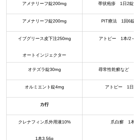
アメナリーフ錠200mg
帯状疱疹 1日2錠×7
アメナリーフ錠200mg
PIT療法 1回6錠×
イブグリース皮下注250mg
アトピー 1本/2～4
オートインジェクター
オテズラ錠30mg
尋常性乾癬など 1日
オルミエント錠4mg
アトピー 1日1
カ行
クレナフィン爪外用液10%
爪白癬 1本
1本3.56g