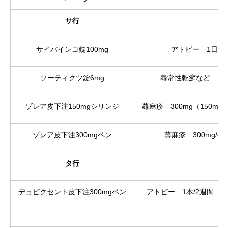
サ行
サイバインコ錠100mg
アトピー 1日1
ソーティクツ錠6mg
尋常性乾癬など 1日
ゾレア皮下注150mgシリンジ
蕁麻疹 300mg（150mg×
ゾレア皮下注300mgペン
蕁麻疹 300mg/4
タ行
デュピクセント皮下注300mgペン
アトピー 1本/2週間（