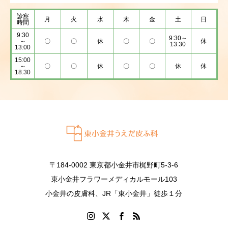
診察
月
火
水
木
金
土
日
時間
9:30
9:30～
～
〇
〇
休
〇
〇
休
13:30
13:00
15:00
～
〇
〇
休
〇
〇
休
休
18:30
〒184-0002 東京都小金井市梶野町5-3-6
東小金井フラワーメディカルモール103
小金井の皮膚科、JR「東小金井」徒歩１分