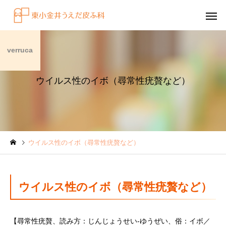
verruca
ウイルス性のイボ（尋常性疣贅など）
感染症
円形脱毛症
ウイルス性のイボ（尋常性疣贅など）
水虫（足白癬）を放置する
円形脱毛症になぜ「光
べきではない理由
効くの？
～エキシマライト（紫
ウイルス性のイボ（尋常性疣贅など）
療法）の効果について
【尋常性疣贅、読み方：じんじょうせい-ゆうぜい、俗：イボ／